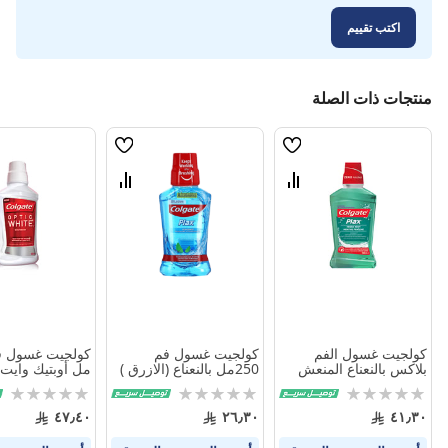
اكتب تقييم
منتجات ذات الصلة
قائمة
قائمة
الامنيات
الامنيات
قارن
قارن
بين
بين
المنتجات
المنتجات
كولجيت غسول الفم
كولجيت غسول فم
بلاكس بالنعناع المنعش
250مل بالنعناع (الازرق )
مل أوبتيك وايت
500 مل
Rating:
Rating:
Rating:
0%
0%
0%
٤٧٫٤٠
٢٦٫٣٠
٤١٫٣٠