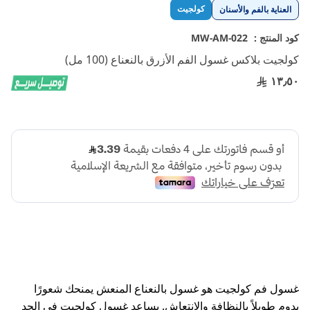
تخطي
كولجيت
العناية بالفم والأسنان
إلى
بداية
كود المنتج :
MW-AM-022
معرض
كولجيت بلاكس غسول الفم الأزرق بالنعناع (100 مل)
الصور
١٣٫٥٠
غسول فم كولجيت هو غسول بالنعناع المنعش يمنحك شعورًا
يدوم طويلاً بالنظافة والانتعاش. يساعد غسول كولجيت في الحد