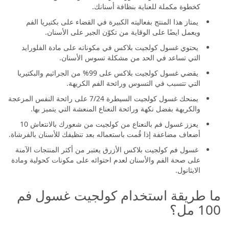
كخطوة مكملة للعناية بنظافة أسنانك.
يمتاز هذا المنتج بفعاليته الكبيرة في القضاء على بكتيريا الفم
ويعمل ايضًا على الوقاية من تكوّن الجير على الأسنان.
يحتوي غسول كولجيت بلاكس في مكوناته على مادة الفلورايد
التي تساعد في الحد من مشكلة تسوس الأسنان.
يقضي غسول كولجيت بلاكس على 99% من الجراثيم والبكتيريا
التي تتسبب في التسوس ورائحة الفم الكريهة.
يمنحك غسول كولجيت السيطرة 7/24 على رائحة النفس المزعجة
والكريهة بفضل نكهة ورائحة النعناع المنعشة التي يتميز بها.
يعزز غسول فم بالنعناع من كولجيت من شعورك بالانتعاش 10
أضعاف مضاعفة إذا قُمت باستعماله بعد تنظيفك للأسنان بالفرشاة.
غسول فم كولجيت بلاكس الأزرق يعتبر من أكثر المنتجات الآمنة
على صحة الفم والأسنان لعدم احتوائه على مكونات كحولية ومادة
الايثانول.
ما طريقة استخدام كولجيت غسول فم
100 مل؟