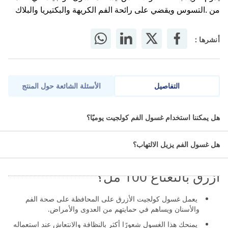
من .التسوس ويقضي على رائحة الفم الكريهة والبكتيريا والبلاك
أنشرها :
التفاصيل
الأسئلة الشائعة حول المنتج
في عالم العناية اليومية بالفم، لا يكفي تنظيف الأسنان بالفرشاة فقط.
هل يمكننا استخدام غسول الفم كولجيت يوميًا؟
الحفاظ على صحة الفم يتطلب حماية متكاملة تصل إلى الأماكن التي
يصعب على الفرشاة الوصول إليها. وهنا يأتي دور غسول الفم.
هل غسول الفم يزيل الالتهاب؟
ما مميزات كولجيت بلاكس غسول فم
أزرق بالنعناع 100 مل؟
يعمل غسول كولجيت الأزرق على المحافظة على صحة الفم
والأسنان ويساهم في حمايتهم من العدوى والأمراض.
يمنحك هذا الغسول شعورًا أكثر بالنظافة والانتعاش عند استعماله