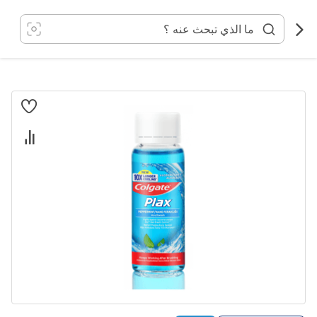
خطي
لى
لمحتوى
انتقل
إلى
النهاية
معرض
الصور