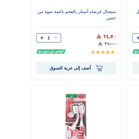
لقرنفل
سيجنال فرشاه أسنان بالفحم ناعمة عبوة من
حبتين
الكمية
٢٤٫٧٠
٣٨٫٠٠
تقييم:
100%
أضف إلى عربة التسوق