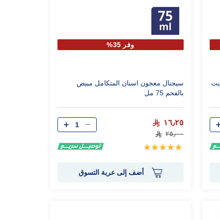
وفر 35%
يت
سيجنال معجون اسنان المتكامل مبيض
بالفحم 75 مل
الكمية
١٦٫٢٥
٢٥٫٠٠
تقييم:
100%
أضف إلى عربة التسوق