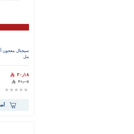
مل
٢٠٫١٨
٣١٫٠٥
Rating:
0%
أضف