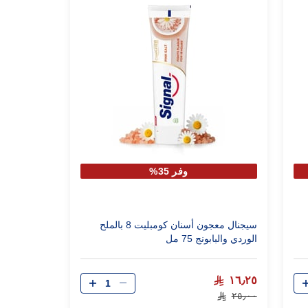
وفر 35%
سيجنال معجون أسنان كومبليت 8 بالملح
الوردي والبابونج 75 مل
الكمية
١٦٫٢٥
٢٥٫٠٠