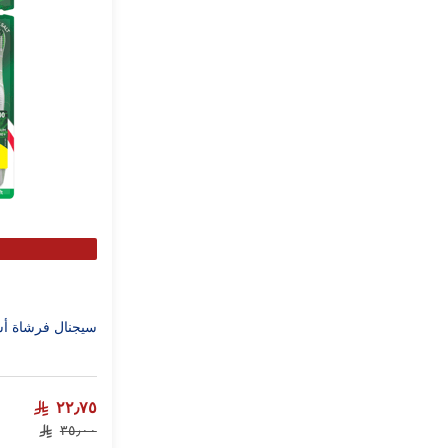
سيجنال فرشاة أسنان
٢٢٫٧٥
٣٥٫٠٠