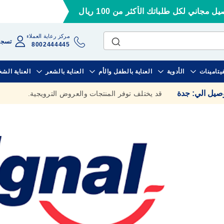
ل مجاني لكل طلباتك الأكثر من 100 ريال
مركز رعاية العملاء
تسجي
8002444445
فيتامينات
الأدوية
العناية بالطفل والأم
العناية بالشعر
العناية الش
وصيل الي
:
جدة
قد يختلف توفر المنتجات والعروض الترويجية.