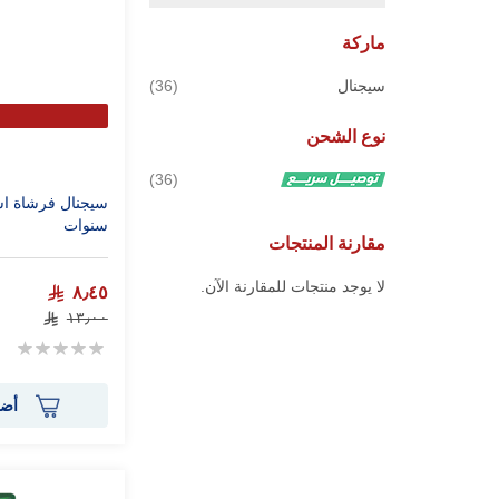
ماركة
قطع
سيجنال
36
نوع الشحن
قطع
36
سنوات
مقارنة المنتجات
لا يوجد منتجات للمقارنة الآن.
٨٫٤٥
١٣٫٠٠
Rating:
0%
أضف