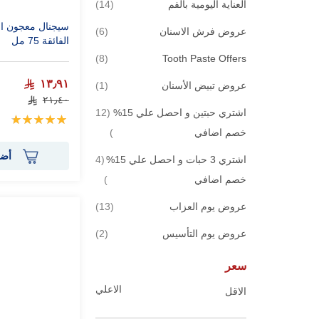
قطع
العناية اليومية بالفم
14
قطع
عروض فرش الاسنان
6
الفائقة 75 مل
قطع
8
Tooth Paste Offers
١٣٫٩١
قطعة
عروض تبيض الأسنان
1
٢١٫٤٠
اشتري حبتين و احصل علي 15%
12
تقييم:
100%
قطع
خصم اضافي
أضف
اشتري 3 حبات و احصل علي 15%
4
قطع
خصم اضافي
قطع
عروض يوم العزاب
13
قطع
عروض يوم التأسيس
2
سعر
الاعلي
الاقل