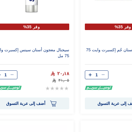
وفر 35%
وفر 35%
سيجنال معجون أسنان جُم إكسبرت وايت 75
سيجنال معجون أسنان سينس إكسبرت وا
75 مل
الكمية
الكمية
٢٠٫١٨
٣١٫٠٥
Rating:
0%
 إلى عربة التسوق
أضف إلى عربة التسوق