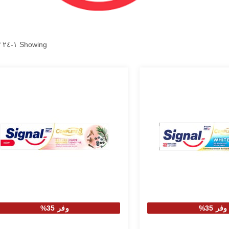
of
٢٤
-
١
Showing
وفر 35%
وفر 35%