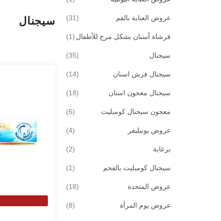
قطع
عروض العناية بالفم
31
سيجنال
قطعة
فرشاة أسنان بشكل مرح للأطفال
1
قطع
سيجنال
35
قطع
سيجنال فرش اسنان
14
قطع
سيجنال معجون اسنان
18
قطع
معجون سيجنال كومبليت
6
قطع
عروض يونيليفر
4
قطع
برعاية
2
قطعة
سيجنال كومبليت بالفحم
1
قطع
عروض المتحدة
18
قطع
عروض يوم المرأة
8