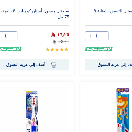
سيجنال معجون اسنان للتبييض بالعناية 8
سيجنال معجون أسنان كومبليت 8 با
75 مل
الكمية
الكمية
١٦٫٢٥
٢٥٫٠٠
تقييم:
100%
 إلى عربة التسوق
أضف إلى عربة التسوق