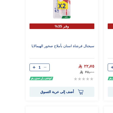
وفر 35%
سيجنال فرشاة اسنان بأملاح صخور الهيمالايا
الكمية
٢٢٫٧٥
٣٥٫٠٠
Rating:
0%
أضف إلى عربة التسوق