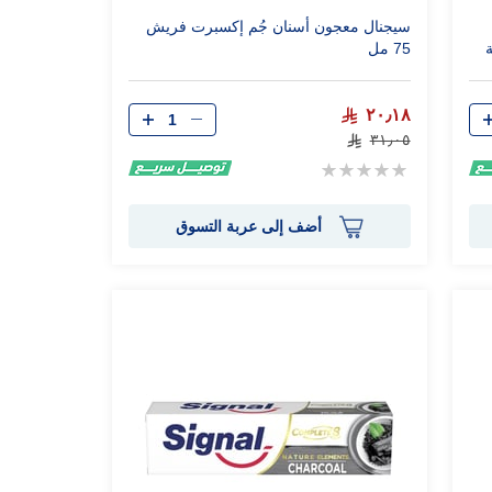
سيجنال معجون أسنان جُم إكسبرت فريش
75 مل
الكمية
٢٠٫١٨
٣١٫٠٥
Rating:
0%
أضف إلى عربة التسوق