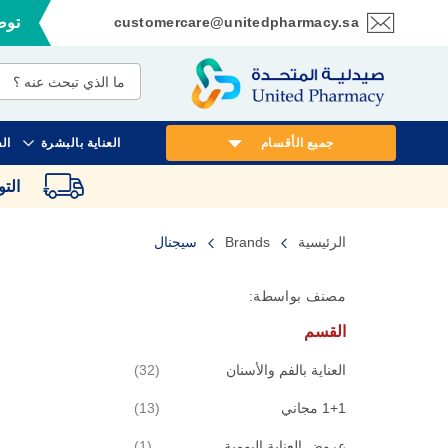
customercare@unitedpharmacy.sa
توصي
تخطي
إلى
المحتوى
جميع الأقسام
العناية بالبشرة
ال
الت
الرئيسية
Brands
سيجنال
مصنف بواسطة:
القسم
قطع
العناية بالفم والأسنان
32
قطع
1+1 مجاني
13
قطعة
عروض العناية اليومية
1