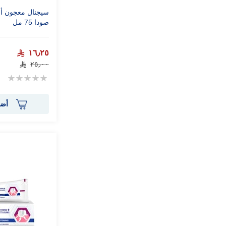
صودا 75 مل
١٦٫٢٥
٢٥٫٠٠
Rating:
0%
أضف