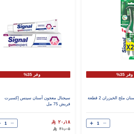
وفر 35%
وفر 35%
 ملح الخيزران 2 قطعة
سيجنال معجون أسنان سينس إكسبرت
فريش 75 مل
الكمية
الكمية
٢٠٫١٨
٣١٫٠٥