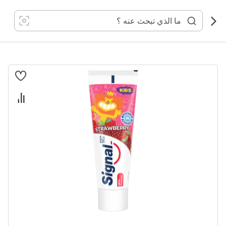
خطي
لى
لمحتوى
انتقل
إلى
النهاية
معرض
الصور