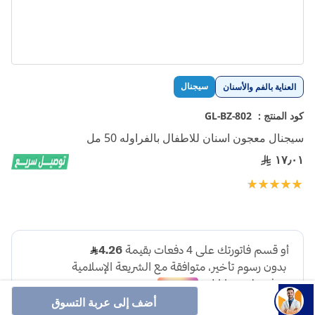
تخطي
سيجنال
العناية بالفم والأسنان
إلى
بداية
كود المنتج :
GL-BZ-802
معرض
سيجنال معجون اسنان للاطفال بالفراوله 50 مل
الصور
١٧٫٠١
تقييم:
100
100
% of
أضف إلى عربة التسوق