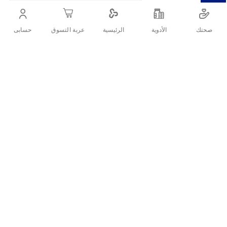
أنشرها :
صحتك
الأدوية
حسابى
الرئيسية
عربة التسوق
التفاصيل
وصف المنتج
يقدم معجون سيجنال فلور بلس كمية مناسبة من الفلورايد لتقوية مينا
الأسنان وحمايتها من التسوس. مناسب للاستخدام اليومي ويساعد على
الحفاظ على نفس منعش وصحة فموية جيدة.
الفوائد الرئيسية
مدعّم بالفلورايد.
يقوّي مينا الأسنان.
حماية من التسوس.