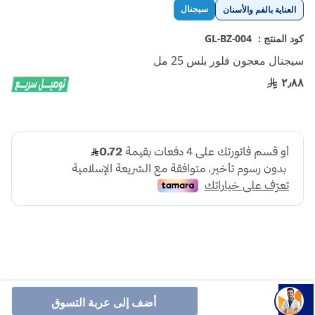
تخطي
سيجنال
العناية بالفم والأسنان
إلى
بداية
كود المنتج :
GL-BZ-004
معرض
سيجنال معجون فلور بلس 25 مل
الصور
٢٫٨٨
معجون بالفلورايد للحماية من التسوس.
أضف إلى عربة التسوق