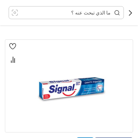
خطي
لى
لمحتوى
انتقل
إلى
النهاية
معرض
الصور