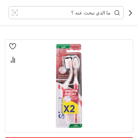
خطي
لى
لمحتوى
انتقل
إلى
النهاية
معرض
الصور