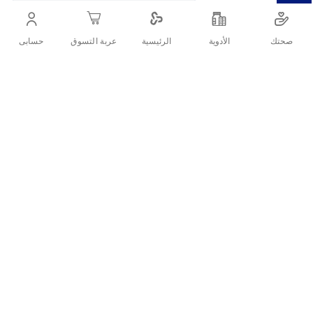
أنشرها :
صحتك
الأدوية
حسابى
الرئيسية
عربة التسوق
التفاصيل
للعنايه اليوميه بالفم والحصول على اسنان نظيفه ونفس منعش والقضاء
على التسوس
تقييمات العملاء
اكتب تقييم