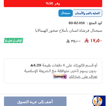
تخطي
وفر 50%
إلى
بداية
سيجنال
العناية بالفم والأسنان
معرض
الصور
كود المنتج :
BD-BZ-058
سيجنال فرشاة اسنان بأملاح صخور الهيمالايا
١٧٫٥٠
٣٥٫٠٠
أضف إلى عربة التسوق