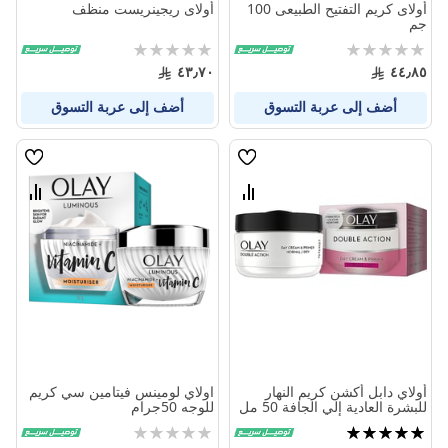
أولاى كريم التفتيح الطبيعى 100
أولاى ريجينريست منظف
جم
Rating:
Rating:
0%
0%
٤٣٫٧٠
٤٤٫٨٥
أضف إلى عربة التسوق
أضف إلى عربة التسوق
قائمة
قائمة
الامنيات
الامنيا
قارن
قارن
بين
بين
المنتجات
المنتج
أولاي دابل أكشن كريم النهار
اولاي لومينس فيتامين سي كريم
للبشرة العادية إلي الجافة 50 مل
للوجه 50جرام
تقييم:
Rating:
0%
100%