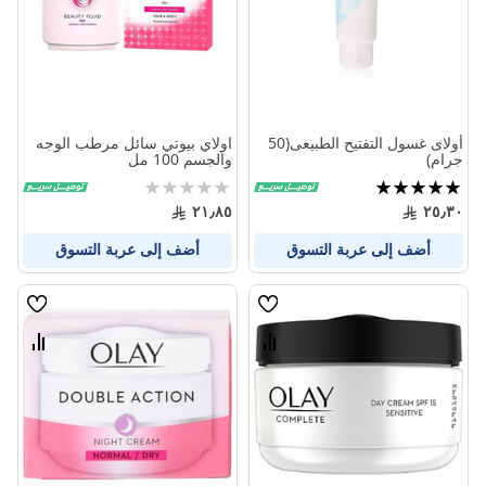
أولاى غسول التفتيح الطبيعى(50
اولاي بيوتي سائل مرطب الوجه
جرام)
والجسم 100 مل
تقييم:
Rating:
0%
100%
٢١٫٨٥
٢٥٫٣٠
أضف إلى عربة التسوق
أضف إلى عربة التسوق
قائمة
قائمة
الامنيات
الامنيا
قارن
قارن
بين
بين
المنتجات
المنتج