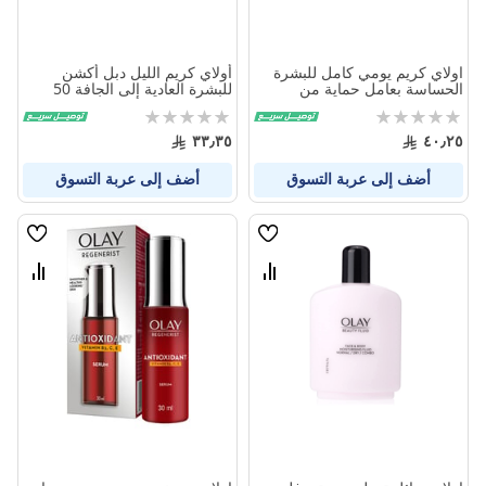
اولاي كريم يومي كامل للبشرة
أولاي كريم الليل دبل أكشن
الحساسة بعامل حماية من
للبشرة العادية إلى الجافة 50
الشمس 15، 50 مل
جرام
Rating:
Rating:
0%
0%
٣٣٫٣٥
٤٠٫٢٥
أضف إلى عربة التسوق
أضف إلى عربة التسوق
قائمة
قائمة
الامنيات
الامنيا
قارن
قارن
بين
بين
المنتجات
المنتج