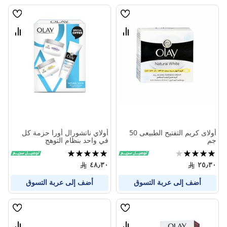
قائمة
قائمة
الامنيات
الامنيا
قارن
قارن
بين
بين
المنتجات
المنتج
أولاى كريم التفتيح الطبيعى 50
أولاي ناتشورال أورا حزمة كل
جم
في واحد بنظام التوهج
تقييم:
تقييم:
100%
80%
٤٨٫٣٠
٢٥٫٣٠
أضف إلى عربة التسوق
أضف إلى عربة التسوق
قائمة
قائمة
الامنيات
الامنيا