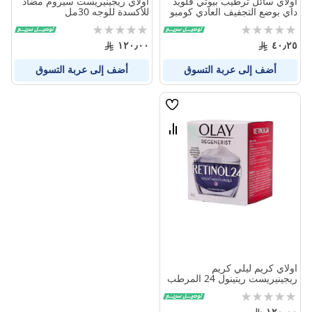
اولاي سائل ترطيب بيوتي فلويد
اولاي ريجينيريست سيروم مضاد
داي بوضع التجفيف العادي كومبو
للأكسدة للوجه 30مل
200 مل
Rating:
Rating:
0%
0%
١٢٠٫٠٠
٤٠٫٢٥
أضف إلى عربة التسوق
أضف إلى عربة التسوق
قائمة
الامنيات
قارن
بين
المنتجات
اولاي كريم ليلي كريم
ريجينيريست ريتينول 24 المرطب
50 جم
Rating:
0%
١٢٠٫٠٠