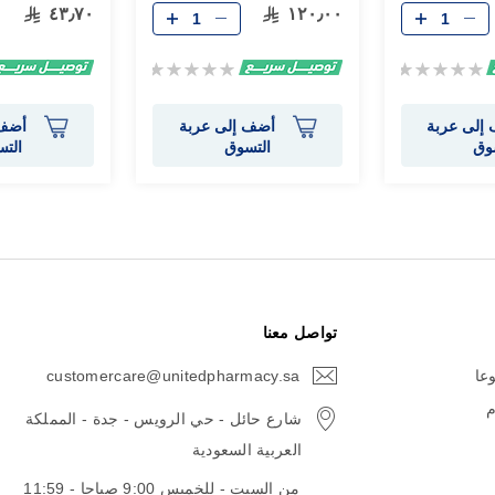
٤٣٫٧٠
١٢٠٫٠٠
Rating:
Rating:
0%
0%
إلى عربة
أضف إلى عربة
أضف 
وق
التسوق
الت
تواصل معنا
وعا
customercare@unitedpharmacy.sa
icon-
email
م
شارع حائل - حي الرويس - جدة - المملكة
العربية السعودية
من السبت - للخميس 9:00 صباحا - 11:59