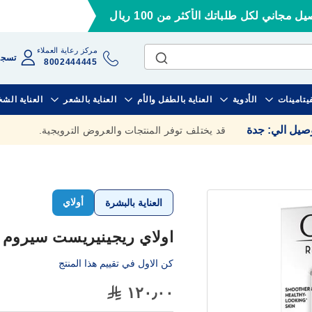
ل مجاني لكل طلباتك الأكثر من 100 ريال
مركز رعاية العملاء
تسجي
8002444445
فيتامينات
الأدوية
العناية بالطفل والأم
العناية بالشعر
العناية الش
وصيل الي
:
جدة
قد يختلف توفر المنتجات والعروض الترويجية.
أولاي
العناية بالبشرة
اولاي ريجينيريست سيروم مضا
كن الاول في تقييم هذا المنتج
١٢٠٫٠٠