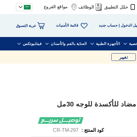
مواقع الفروع
حمّل التطبيق
الوظائف
قائمة الأمنيات
ل الدخول
حساب جديد
عربة التسوق
خصية
الأجهزة الطبية
العناية بالفم والأسنان
فيتابيوتكس
تغيير
د للأكسدة للوجه 30مل
كود المنتج :
CR-TM-297