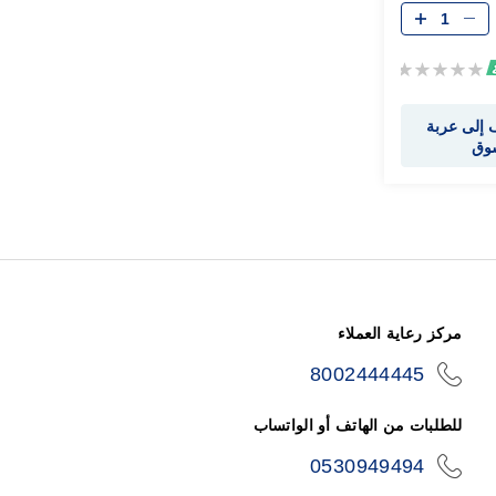
Rating:
0%
إلى عربة
سوق
مركز رعاية العملاء
8002444445
icon-
phone
للطلبات من الهاتف أو الواتساب
0530949494
icon-
phone