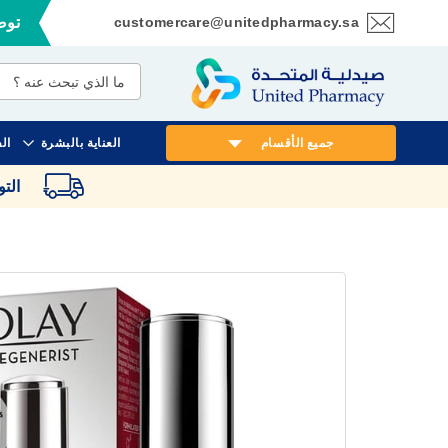
customercare@unitedpharmacy.sa
توصي
تخطي
إلى
المحتوى
جميع الأقسام
العناية بالبشرة
ال
الت
انتقل
إلى
النهاية
معرض
الصور