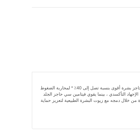
مضادات الأكسدة هي الصيغة الأكثر تقدمًا من الناحية العلمية ، وهي مصنوعة من ثلاثة فيتامينات نشطة (فيتامين ب 3 ، ج ، هـ). اختبر حاجز بشرة أقوى بنسبة تصل إلى 40٪ * لمحاربة الضغوط
ق تنشيط البشرة لحمايتها من الإجهاد التأكسدي ، بينما يقوي فيتامين سي حاجز الجلد
ة من خلال دمجه مع زيوت البشرة الطبيعية لتعزيز حماية