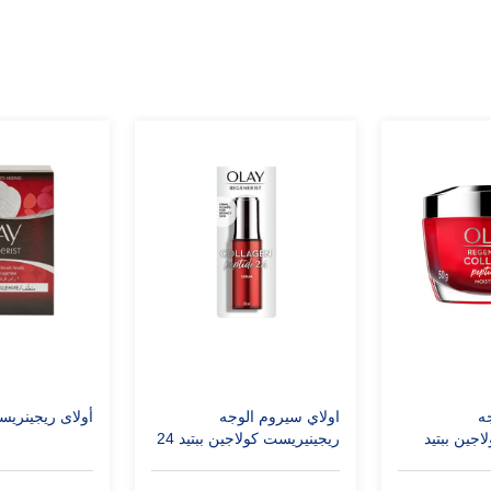
ه
اولاي سيروم الوجه
أولاى ريجينري
جين ببتيد
ريجينيريست كولاجين ببتيد 24
30 مل