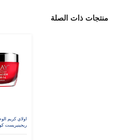
منتجات ذات الصلة
اولاي كريم الوج
ريجينيريست كولا
24، 50 غرام