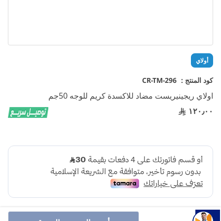
تخطي
أولاي
إلى
بداية
كود المنتج :
CR-TM-296
معرض
اولاي ريجينيريست مضاد للاكسدة كريم للوجه 50جم
الصور
١٢٠٫٠٠