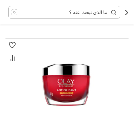
خطي
لى
لمحتوى
انتقل
إلى
النهاية
معرض
الصور