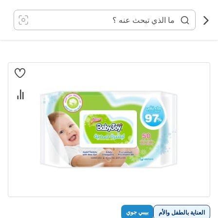
خطي
لى
لمحتوى
انتقل
إلى
النهاية
معرض
الصور
تخطي
بيبي جوي
العناية بالطفل والأم