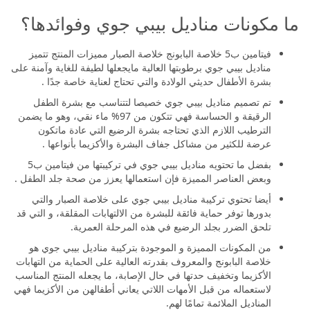
ما مكونات مناديل بيبي جوي وفوائدها؟
فيتامين ب5 خلاصة البابونج خلاصة الصبار مميزات المنتج تتميز
مناديل بيبي جوي برطوبتها العالية مايجعلها لطيفة للغاية وآمنة على
بشرة الأطفال حديثي الولادة والتي تحتاج لعناية خاصة جدًا .
تم تصميم مناديل بيبي جوي خصيصا لتتناسب مع بشرة الطفل
الرقيقة و الحساسة فهي تتكون من 97% ماء نقي، وهو ما يضمن
الترطيب اللازم الذي تحتاجه بشرة الرضيع التي عادة ماتكون
عرضة للكثير من مشاكل جفاف البشرة والأكزيما بأنواعها .
بفضل ما تحتويه مناديل بيبي جوي في تركيبتها من فيتامين ب5
وبعض العناصر المميزة فإن استعمالها يعزز من صحة جلد الطفل .
أيضا تحتوي تركيبة مناديل بيبي جوي على خلاصة الصبار والتي
بدورها توفر حماية فائقة للبشرة من الالتهابات المقلقة، و التي قد
تلحق الضرر بجلد الرضيع في هذه المرحلة العمرية.
من المكونات المميزة و الموجودة بتركيبة مناديل بيبي جوي هو
خلاصة البابونج والمعروف بقدرته العالية على الحماية من التهابات
الأكزيما وتخفيف حدتها في حال الإصابة، ما يجعله المنتج المناسب
لاستعماله من قبل الأمهات اللاتي يعاني أطفالهن من الأكزيما فهي
المناديل الملائمة تمامًا لهم.