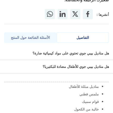
أنشرها :
التفاصيل
الأسئلة الشائعة حول المنتج
مناديل بيبي جوي للأطفال (50 منديل) هي مناديل مبللة تم تصميمها
هل مناديل بيبي جوي تحتوي على مواد كيميائية ضارة؟
خصيصًا للاستخدام مع الأطفال. تتميز هذه المناديل بتركيبة لطيفة على
البشرة وتوفر تنظيفًا فعالًا وآمنًا للبشرة الحساسة للطفل.
هل مناديل بيبي جوي للأطفال مضادة للبكتيريا؟
ما مميزات مناديل بيبي جوي للأطفال؟
مناديل مبللة للأطفال
ملمس قطني
قوام سميك
خالية من الكحول