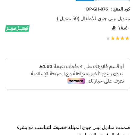
إلى
بداية
كود المنتج :
DP-GH-076
معرض
مناديل بيبي جوي للأطفال (50 منديل )
الصور
١٨٫٤٠
تقييم:
100
80
% of
صممت مناديل بيبي جوي المبللة خصيصًا لتتناسب مع بشرة
صغيرك الرقيقة والحساسة.