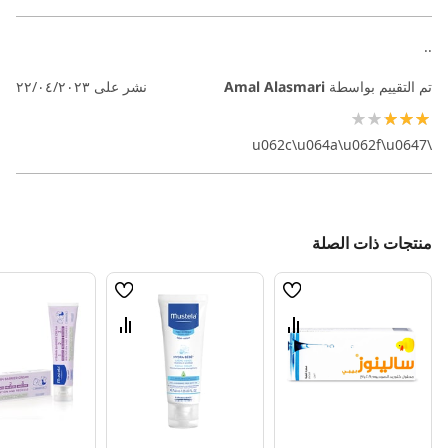
..
تم التقييم بواسطة
Amal Alasmari
نشر على
٢٢/٠٤/٢٠٢٣
60%
\u062c\u064a\u062f\u0647
منتجات ذات الصلة
قائمة
قائمة
الامنيات
الامنيات
قارن
قارن
بين
بين
المنتجات
المنتجات