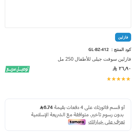
تخطي
فازلين
إلى
بداية
كود المنتج :
GL-BZ-412
معرض
فازلين سوفت جيلى للأطفال 250 مل
الصور
٢٦٫٩٠
تقييم:
100
100
% of