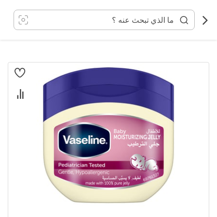
خطي
لى
لمحتوى
انتقل
إلى
النهاية
معرض
الصور