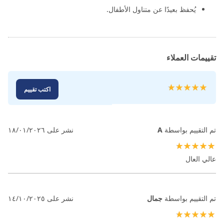
يُحفظ بعيدًا عن متناول الأطفال.
تقييمات العملاء
تقييم:
اكتب تقييم
100
100
% of
تم التقييم بواسطة
A
نشر على
١٨/٠١/٢٠٢٦
100%
عالي العال
تم التقييم بواسطة
جمال
نشر على
١٤/١٠/٢٠٢٥
100%