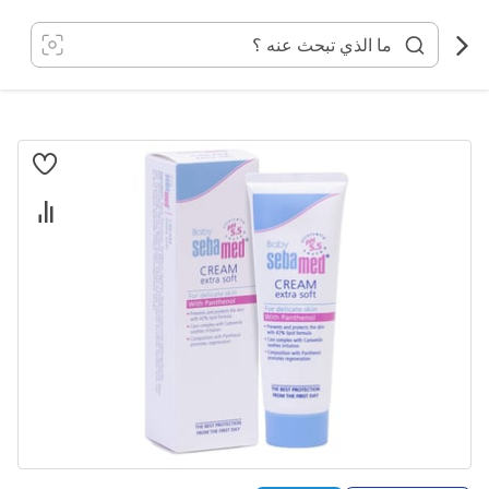
خطي
لى
لمحتوى
انتقل
إلى
النهاية
معرض
الصور