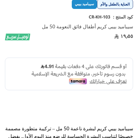
تخطي
سيباميد بيبي
العناية بالطفل والأم
إلى
بداية
كود المنتج :
CR-KH-103
معرض
سيباميد بيبى كريم أطفال فائق النعومة 50 مل
الصور
١٩٫٥٥
سيباميد بيبي كريم لبشرة ناعمة 50 مل – تركيبة متطورة مصممة
خصيصًا لتناسب البشرة الحساسة للرضع منذ اليوم الأول. بفضل