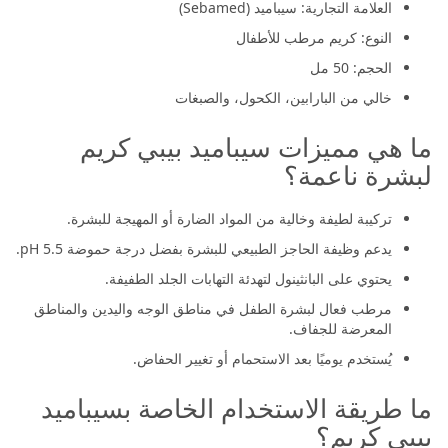
العلامة التجارية: سيباميد (Sebamed)
النوع: كريم مرطب للأطفال
الحجم: 50 مل
خالي من البارابين، الكحول، والصبغات
ما هي مميزات سيباميد بيبي كريم
لبشرة ناعمة؟
تركيبة لطيفة وخالية من المواد الضارة أو المهيجة للبشرة.
يدعم وظيفة الحاجز الطبيعي للبشرة بفضل درجة حموضة pH 5.5.
يحتوي على البانثينول لتهدئة التهابات الجلد الطفيفة.
مرطب فعال لبشرة الطفل في مناطق الوجه واليدين والمناطق
المعرضة للجفاف.
يُستخدم يوميًا بعد الاستحمام أو تغيير الحفاض.
ما طريقة الاستخدام الخاصة بسيباميد
بيبي كريم؟