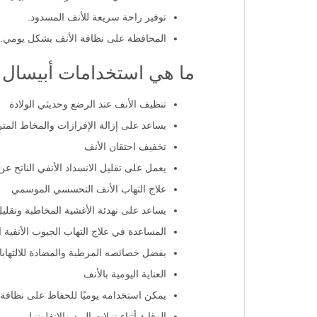
توفير راحة سريعة للأنف المسدود.
المحافظة على نظافة الأنف بشكل يومي.
ما هي استخدامات أبيسال جت ل
تنظيف الأنف عند الرضع وحديثي الولادة
يساعد على إزالة الإفرازات والمخاط المت
تخفيف احتقان الأنف
يعمل على تقليل الانسداد الأنفي الناتج عن
علاج التهاب الأنف التحسسي الموسمي
يساعد على تهدئة الأغشية المخاطية وتقل
المساعدة في علاج التهاب الجيوب الأنفية 
بفضل خصائصه المرطبة والمضادة للالتهابا
العناية اليومية بالأنف
يمكن استخدامه يوميًا للحفاظ على نظافة ا
الوقاية أثناء نزلات البرد والإنفلونزا