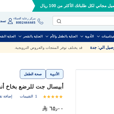
ل مجاني لكل طلباتك الأكثر من 100 ريال
مركز رعاية العملاء
تسجي
8002444445
فيتامينات
الأدوية
العناية بالطفل والأم
العناية بالشعر
العناية الش
وصيل الي
:
جدة
قد يختلف توفر المنتجات والعروض الترويجية.
الأدوية
صحة الطفل
أبيسال جت للرضع بخاخ أنف 125 
1
التقييمات
إضافة تق
تقييم:
100
100
% of
٦٥٫٠٠