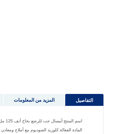
إلى
بداية
معرض
الصور
المزيد من المعلومات
التفاصيل
اسم المنتج:أبيسال جت للرضع بخاخ أنف 125 مل.
المادة الفعالة:كلوريد الصوديوم مع أملاح ومعادن