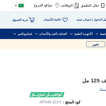
مواقع الفروع
حمّل التطبيق
الوظائف
قائمة الأمنيات
ل الدخول
حساب جديد
عربة التسوق
خصية
الأجهزة الطبية
العناية بالفم والأسنان
فيتابيوتكس
تغيير
مل
ييمك
كود المنتج :
1014-AP048