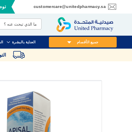
customercare@unitedpharmacy.sa
توصي
تخطي
إلى
المحتوى
جميع الأقسام
العناية بالبشرة
ال
الت
انتقل
إلى
النهاية
معرض
الصور