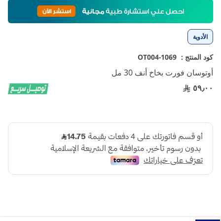
تخطي
إلى
بداية
معرض
الأدوية
الصور
كود المنتج :
1069-OT004
أوتوسان فورت بخاخ أنف 30 مل
٥٩٫٠٠