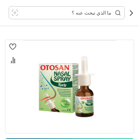
خطي
لى
لمحتوى
انتقل
إلى
النهاية
معرض
الصور