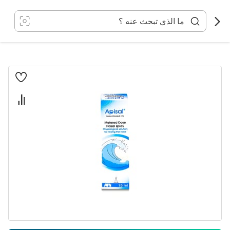
خطي
لى
لمحتوى
انتقل
إلى
النهاية
معرض
الصور