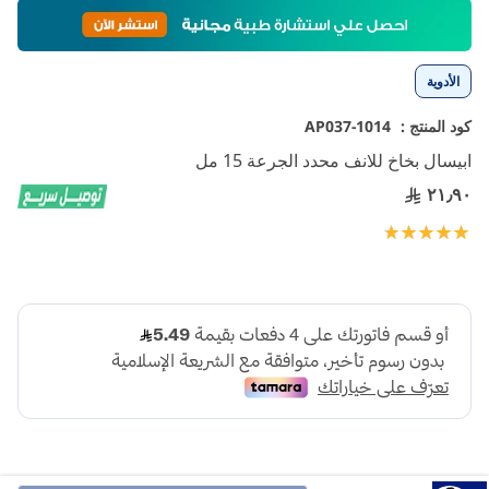
تخطي
إلى
بداية
معرض
الأدوية
الصور
كود المنتج :
1014-AP037
ابيسال بخاخ للانف محدد الجرعة 15 مل
٢١٫٩٠
تقييم:
100
100
% of