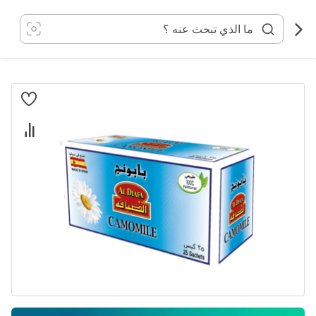
خطي
لى
لمحتوى
انتقل
إلى
النهاية
معرض
الصور
تخطي