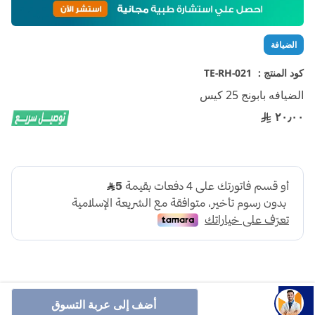
إلى
بداية
معرض
الضيافة
الصور
كود المنتج :
TE-RH-021
الضيافه بابونج 25 كيس
٢٠٫٠٠
أضف إلى عربة التسوق