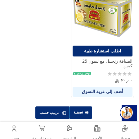
قارن
بين
المنتجات
اطلب استشارة طبية
الضيافة زنجبيل مع ليمون 25
كيس
Rating:
0%
٢٠٫٠٠
أضف إلى عربة التسوق
تصفية
ترتيب حسب
صحتك
الأدوية
حسابى
الرئيسية
عربة التسوق