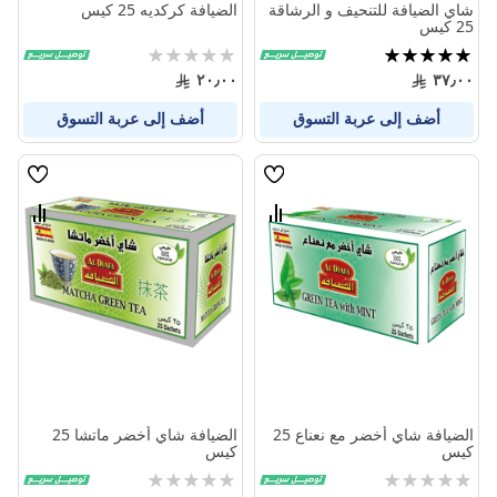
شاي الضيافة للتنحيف و الرشاقة
الضيافة كركديه 25 كيس
25 كيس
تقييم:
Rating:
0%
100%
٢٠٫٠٠
٣٧٫٠٠
أضف إلى عربة التسوق
أضف إلى عربة التسوق
قائمة
قائمة
الامنيات
الامنيا
قارن
قارن
بين
بين
المنتجات
المنتج
الضيافة شاي أخضر مع نعناع 25
الضيافة شاي أخضر ماتشا 25
كيس
كيس
Rating:
Rating:
0%
0%