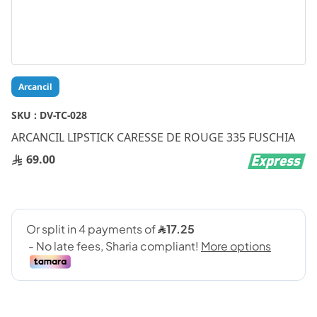
Skip
Arcancil
to
the
SKU :
DV-TC-028
beginning
ARCANCIL LIPSTICK CARESSE DE ROUGE 335 FUSCHIA
of
the
69.00
images
gallery