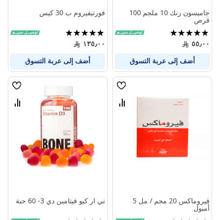
جاميسون زنك 10 ملجم 100
فورتيفيروم ب 30 كيس
قرص
تقييم:
تقييم:
100%
100%
١٣٥٫٠٠
٥٥٫٠٠
أضف إلى عربة التسوق
أضف إلى عربة التسوق
قائمة
قائمة
الامنيات
الامنيا
قارن
قارن
بين
بين
المنتجات
المنتج
فيروماكس 20 مجم / مل 5
تي ار كيو فيتامين دي 3- 60 حبة
أمبول
Rating:
Rating: