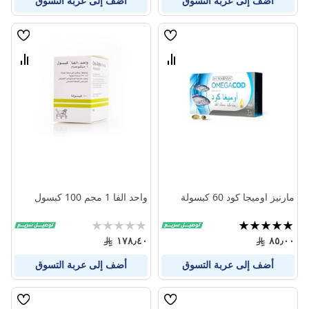
أضف إلى عربة التسوق
أضف إلى عربة التسوق
قائمة
قائمة
الامنيات
الامنيا
قارن
قارن
بين
بين
المنتجات
المنتج
مارنيز اوميجا كود 60 كبسولة
واحد الفا 1 مجم 100 كبسول
تقييم:
Rating:
0%
100%
١٧٨٫٤٠
٨٥٫٠٠
أضف إلى عربة التسوق
أضف إلى عربة التسوق
قائمة
قائمة