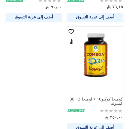
0%
0%
٩٠٫٠٠
٧٦٫١٥
أضف إلى عربة التسوق
أضف إلى عربة التسوق
قائمة
الامنيات
قارن
بين
المنتجات
كوميجا كوكيو10 + اوميجا-3 - 30
كبسولة
Rating:
0%
٢٥٠٫٠٠
أضف إلى عربة التسوق