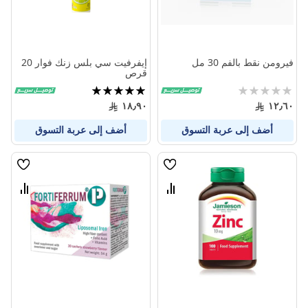
فيرومن نقط بالفم 30 مل
إيفرفيت سي بلس زنك فوار 20
قرص
Rating:
تقييم:
100%
0%
١٨٫٩٠
١٢٫٦٠
أضف إلى عربة التسوق
أضف إلى عربة التسوق
قائمة
قائمة
الامنيات
الامنيا
قارن
قارن
بين
بين
المنتجات
المنتج