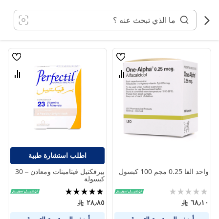
خطي
لى
لمحتوى
قائمة
قائمة
الامنيات
الامنيا
قارن
قارن
بين
بين
المنتجات
المنتج
اطلب استشارة طبية
واحد الفا 0.25 مجم 100 كبسول
بيرفكتيل فيتامينات ومعادن – 30
كبسولة
Rating:
تقييم:
98%
0%
٢٨٫٨٥
٦٨٫١٠