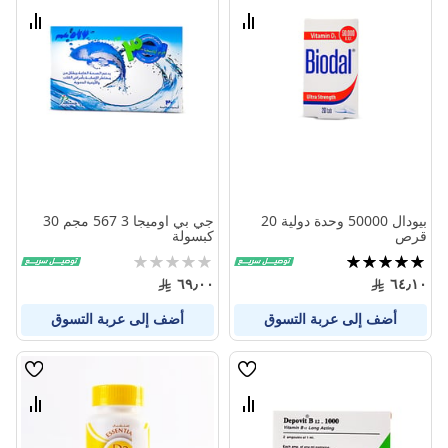
الامنيات
الامنيا
قارن
قارن
بين
بين
المنتجات
المنتج
بيودال 50000 وحدة دولية 20
جي بي اوميجا 3 567 مجم 30
قرص
كبسولة
تقييم:
Rating:
0%
100%
٦٩٫٠٠
٦٤٫١٠
أضف إلى عربة التسوق
أضف إلى عربة التسوق
قائمة
قائمة
الامنيات
الامنيا
قارن
قارن
بين
بين