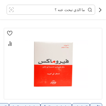
خطي
لى
لمحتوى
انتقل
إلى
النهاية
معرض
الصور
تخطي