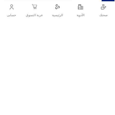
أنشرها :
صحتك
الأدوية
حسابى
الرئيسية
عربة التسوق
التفاصيل
يشترط توافر وصفة طبية حديثة لصرف الدواء
وصف فيروماكس ابر حديد:
سكروز الحديد الحديديك هو علاج حديد يستخدم عند البالغين
لعلاج فقر الدم الناجم عن نقص الحديد.
ما الاستخدامات الخاصة
بفروماكس؟
يتم إعطاء سكروز الحديد الحديديك للبالغين المصابين بفقر
الدم بسبب نقص الحديد وأمراض الكلى المزمنة.