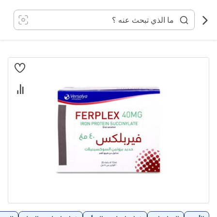
خطي
لى
لمحتوى
انتقل
إلى
النهاية
معرض
الصور
تخطي