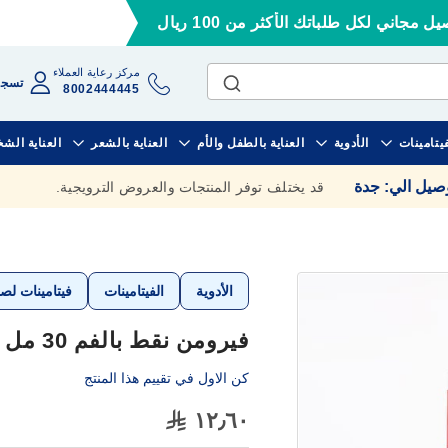
ل مجاني لكل طلباتك الأكثر من 100 ريال
مركز رعاية العملاء
تسجي
8002444445
فيتامينات
الأدوية
العناية بالطفل والأم
العناية بالشعر
العناية الش
وصيل الي
:
جدة
قد يختلف توفر المنتجات والعروض الترويجية.
الأدوية
الفيتامينات
فيتامينات لص
فيرومن نقط بالفم 30 مل
كن الاول في تقييم هذا المنتج
١٢٫٦٠