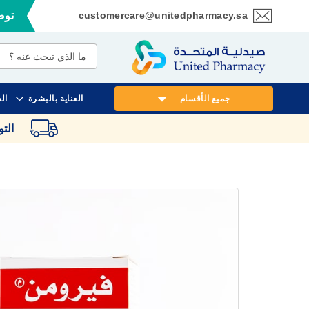
customercare@unitedpharmacy.sa
توصي
تخطي
إلى
المحتوى
جميع الأقسام
العناية بالبشرة
ال
الت
انتقل
إلى
النهاية
معرض
الصور