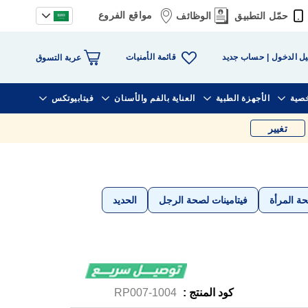
مواقع الفروع
حمّل التطبيق
الوظائف
قائمة الأمنيات
ل الدخول
حساب جديد
عربة التسوق
خصية
الأجهزة الطبية
العناية بالفم والأسنان
فيتابيوتكس
تغيير
حة المرأة
فيتامينات لصحة الرجل
الحديد
كود المنتج :
1004-RP007