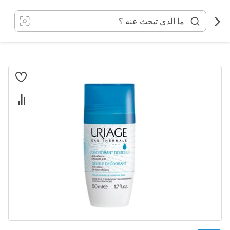
خطي
لى
لمحتوى
انتقل
إلى
النهاية
معرض
الصور