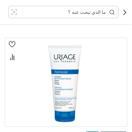
خطي
لى
لمحتوى
انتقل
إلى
النهاية
معرض
الصور