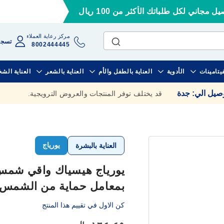
ل مجاني لكل طلباتك الأكثر من 100 ريال
مركز رعاية العملاء
تسجي
8002444445
فيتامينات
الأدوية
العناية بالطفل والأم
العناية بالشعر
العناية الش
وصيل الي
:
جدة
قد يختلف توفر المنتجات والعروض الترويجية.
يورياج
العناية بالبشرة
يورياج هيسياك واقي شمس 
بمعامل حماية من الشمس 50+ - 50 م
كن الاول في تقييم هذا المنتج