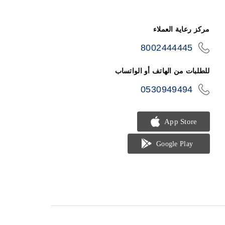
مركز رعاية العملاء
8002444445
icon-
phone
للطلبات من الهاتف أو الواتساب
0530949494
icon-
phone