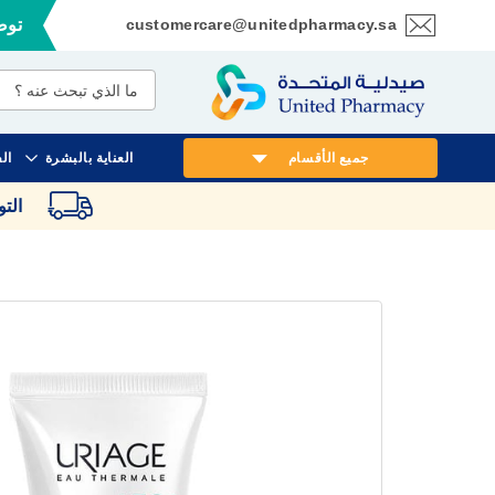
customercare@unitedpharmacy.sa
توصي
تخطي
إلى
المحتوى
جميع الأقسام
العناية بالبشرة
ال
الت
انتقل
إلى
النهاية
معرض
الصور