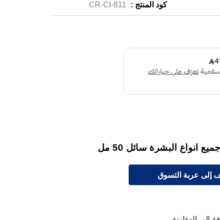
كود المنتج :
CR-CI-811
 انواع البشرة سائل 50 مل
 إلى عربة التسوق
ة إلى المقارنة