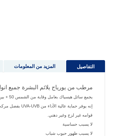
إلى
بداية
معرض
الصور
المزيد من المعلومات
التفاصيل
مرطب من يورياج يلائم البشرة جميع انواع ا
يجمع سائل هيسياك بعامل وقاية من الشمس 50 + بين الحماية الفعالة من أشعة الشمس والخصائص المصممة خصيصًا للبشرة المختلطة والدهنية
إنه يوفر حماية عالية الأداء من UVA-UVB بفضل مركب ترشيح جديد عالي الفعالية وخالي من مادة الأوكتوكريلين
قوامه غير لزج وغير دهني.
لا يسبب حساسية
لا يسبب ظهور حبوب شباب