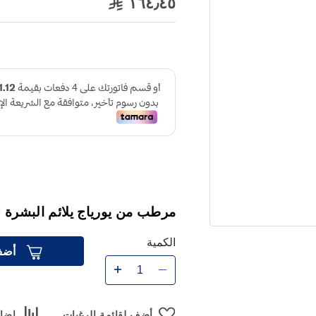
١٦٤٫٤٥
مرطب من يورياج يلائم البشرة جميع
الكمية
أضف
أضف لقائمة الرغبات
إضاف