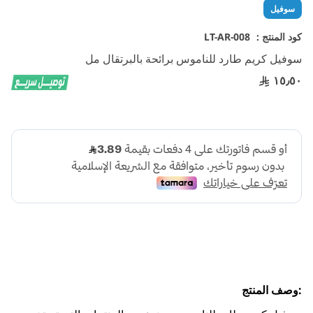
تخطي
سوفيل
إلى
بداية
كود المنتج :
LT-AR-008
معرض
سوفيل كريم طارد للناموس برائحة بالبرتقال مل
الصور
١٥٫٥٠
:وصف المنتج