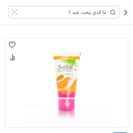
خطي
لى
لمحتوى
انتقل
إلى
النهاية
معرض
الصور