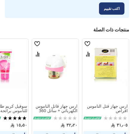
اكتب تقييم
منتجات ذات الصلة
قائمة
قائمة
الامنيات
الامنيات
قارن
قارن
بين
بين
المنتجات
المنتجات
ارس جهاز قتل الناموس
ارس جهاز قاتل الناموس
سوفيل كريم طا
اقراص
الكهربائي + سائل 360
للناموس برائحة 
ساعة مجانا
50مل
Rating:
Rating:
تقييم:
100%
0%
0%
١٥٫٥٠
٣٢٫٢٠
٣١٫٠٥