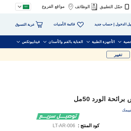
مواقع الفروع
حمّل التطبيق
الوظائف
قائمة الأمنيات
ل الدخول
حساب جديد
عربة التسوق
خصية
الأجهزة الطبية
العناية بالفم والأسنان
فيتابيوتكس
تغيير
ئحة الورد 50مل
ييمك
كود المنتج :
LT-AR-006