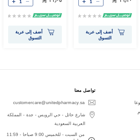
٣١٫٠٥
١٦٫١٠
Rating:
Rating:
0%
0%
أضف إلى عربة
أضف إلى عربة
التسوق
التسوق
تواصل معنا
وعا
customercare@unitedpharmacy.sa
icon-
email
م
شارع حائل - حي الرويس - جدة - المملكة
العربية السعودية
من السبت - للخميس 9:00 صباحا - 11:59