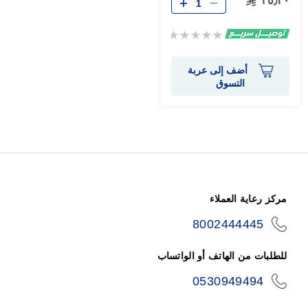
٢٥٫٣٠
Rating:
0%
أضف إلى عربة
التسوق
مركز رعاية العملاء
8002444445
icon-
phone
للطلبات من الهاتف أو الواتساب
0530949494
icon-
phone