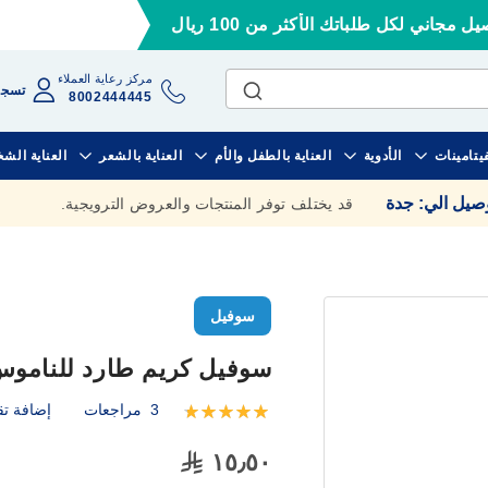
ل مجاني لكل طلباتك الأكثر من 100 ريال
مركز رعاية العملاء
تسجي
8002444445
فيتامينات
الأدوية
العناية بالطفل والأم
العناية بالشعر
العناية الش
وصيل الي
:
جدة
قد يختلف توفر المنتجات والعروض الترويجية.
سوفيل
سوفيل كريم طارد للناموس برا
3
مراجعات
إضافة تق
تقييم:
100
100
% of
١٥٫٥٠