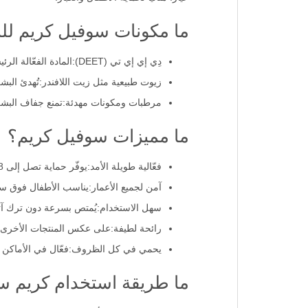
ما مكونات سوفيل كريم لل
دِي إي إي تي (DEET):المادة الفعّالة الرئيسية التي توفر حماية طويلة الأمد من لدغات الناموس.
زيوت طبيعية مثل زيت اللافندر:تُهدئ البش
مرطبات ومكونات مهدئة:تمنع جفاف البشرة 
ما مميزات سوفيل كريم؟
فعّالية طويلة الأمد:يوفّر حماية تصل إلى 8 ساعات ضد الناموس والحشرات.
آمن لجميع الأعمار:يناسب الأطفال فوق سن 6 أشهر والكب
سهل الاستخدام:يُمتص بسرعة دون ترك آثا
رائحة لطيفة:على عكس المنتجات الأخرى، 
يحمي في كل الظروف:فعّال في الأماكن ال
ما طريقة استخدام كريم س