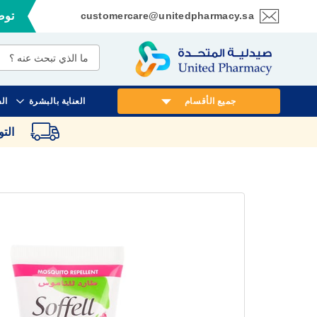
customercare@unitedpharmacy.sa
توصي
تخطي
إلى
المحتوى
جميع الأقسام
العناية بالبشرة
ال
الت
انتقل
إلى
النهاية
معرض
الصور