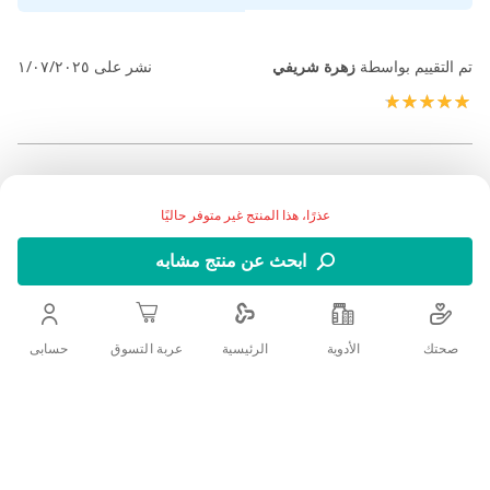
تم التقييم بواسطة
زهرة شريفي
نشر على
١/٠٧/٢٠٢٥
100%
عذرًا، هذا المنتج غير متوفر حاليًا
ابحث عن منتج مشابه
صحتك
الأدوية
حسابى
الرئيسية
عربة التسوق