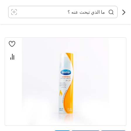
خطي
لى
لمحتوى
انتقل
إلى
النهاية
معرض
الصور