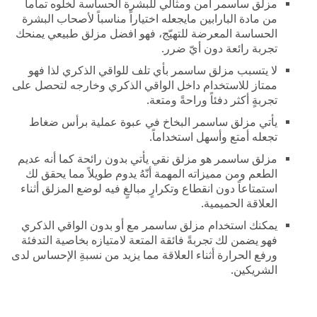
مزلق ساسمر آمن ومثالي للبشرة الحساسة لخلوه تماماً
من مادة البارابين مايجعله اختياراً مناسباً لأصحاب البشرة
الحساسة المعرضة للتهيّج، فهو افضل مزلق طبيعي يمنحك
تجربة رائعة دون أيّ ضرر.
لا يتسبب مزلق ساسمر بأي تلف للواقي الذكري لذا فهو
ممتاز للاستخدام داخل الواقي الذكري وخارجه لتحصل على
تجربةٍ أكثر دفئاً وراحةً ومتعة.
يأتي مزلق ساسمر البخاخ في عبوة عملية برأس ضغاط
تجعله أمتع وأسهل استخداماً.
مزلق ساسمر هو مزلق نقي يأتي بدون رائحة كما أنه عديم
الطعم ومن مميزاته المهمة أنّهُ يدوم طويلاً مما يحقق لك
استمتاعاً دون انقطاع وتكرارٍ مبالغٍ فيه لوضع المزلق أثناء
العلاقة الحميمية.
يمكنك استخدام مزلق ساسمر مع أو بدون الواقي الذكري
فهو يضمن لك تجربةً فائقة المتعة لامتيازه بخاصية التدفئة
ورفع الحرارة أثناء العلاقة مما يزيد من نسبةِ الإحساس لدى
الشريكين.