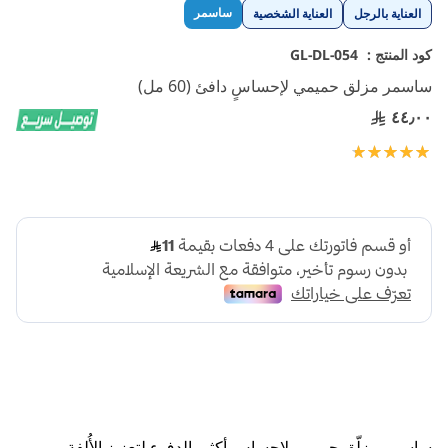
تخطي
ساسمر
العناية بالرجل
العناية الشخصية
إلى
بداية
كود المنتج :
GL-DL-054
معرض
ساسمر مزلق حميمي لإحساسٍ دافئ (60 مل)
الصور
٤٤٫٠٠
تقييم:
100
100
% of
ساسمر مزلّق حميمي لإحساسٍ أكثر بالدفء لتعزيز الأُلفة