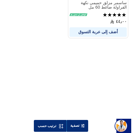
ساسمر مزلق حميمى نكهة
الفراولة ضاغط 60 مل
تقييم:
100%
٤٤٫٠٠
أضف إلى عربة التسوق
تصفية
ترتيب حسب