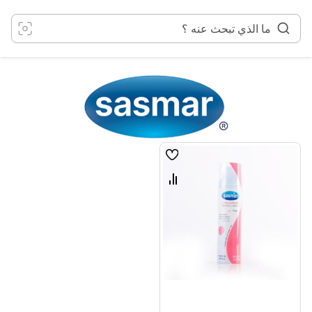
خطي
لى
لمحتوى
قائمة
الامنيات
قارن
بين
المنتجات