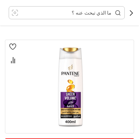
خطي
لى
لمحتوى
انتقل
إلى
النهاية
معرض
الصور