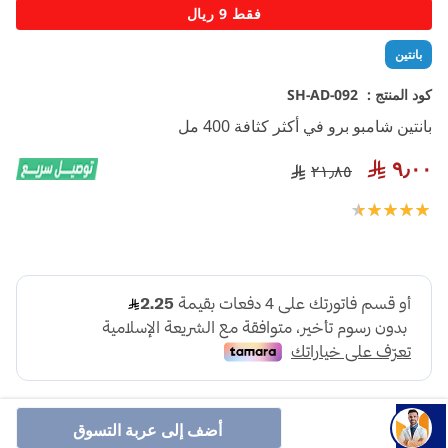
تخطي
فقط 9 ريال
إلى
بداية
بانتين
معرض
الصور
كود المنتج :
SH-AD-092
بانتين شامبو برو في أكثر كثافة 400 مل
٩٫٠٠
٢١٫٨٥
تقييم:
100
95
% of
أضف إلى عربة التسوق