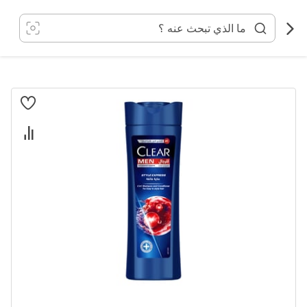
خطي
لى
لمحتوى
انتقل
إلى
النهاية
معرض
الصور