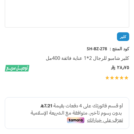
تخطي
كلير
إلى
بداية
كود المنتج :
SH-BZ-278
معرض
كلير شامبو للرجال 2*1 عناية فائقة 400مل
الصور
٢٨٫٧٥
تقييم:
100
100
% of