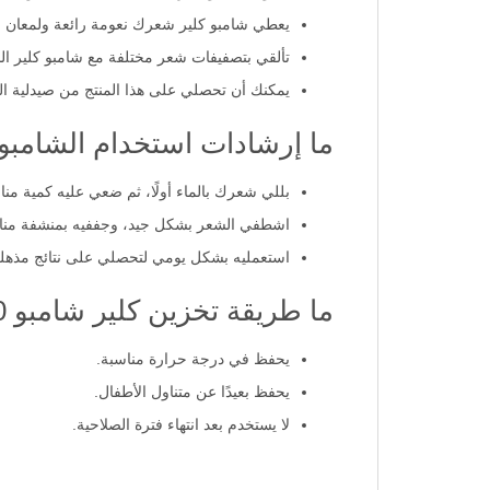
يعطي شامبو كلير شعرك نعومة رائعة ولمعان 
تألقي بتصفيفات شعر مختلفة مع شامبو كلير 
يمكنك أن تحصلي على هذا المنتج من صيدلية ا
ما إرشادات استخدام الشامبو
بللي شعرك بالماء أولًا، ثم ضعي عليه كمية منا
اشطفي الشعر بشكل جيد، وجففيه بمنشفة منا
استعمليه بشكل يومي لتحصلي على نتائج مذهلة
ما طريقة تخزين كلير شامبو 400 مل؟
يحفظ في درجة حرارة مناسبة.
يحفظ بعيدًا عن متناول الأطفال.
لا يستخدم بعد انتهاء فترة الصلاحية.