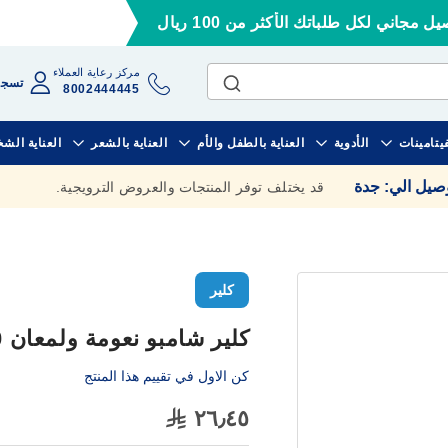
ل مجاني لكل طلباتك الأكثر من 100 ريال
مركز رعاية العملاء
تسجي
8002444445
فيتامينات
الأدوية
العناية بالطفل والأم
العناية بالشعر
العناية الش
وصيل الي
:
جدة
قد يختلف توفر المنتجات والعروض الترويجية.
كلير
كلير شامبو نعومة ولمعان 400مل
كن الاول في تقييم هذا المنتج
٢٦٫٤٥