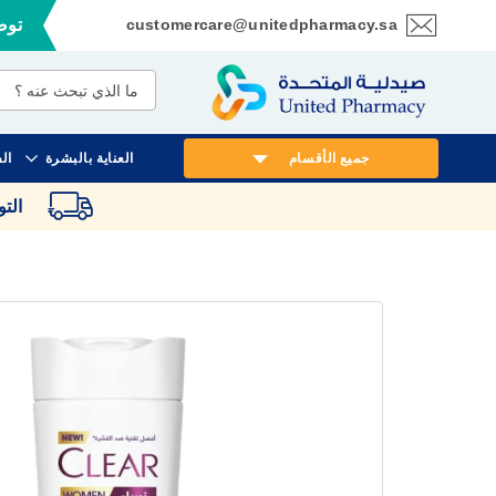
customercare@unitedpharmacy.sa
توصي
تخطي
إلى
المحتوى
جميع الأقسام
العناية بالبشرة
ال
الت
انتقل
إلى
النهاية
معرض
الصور