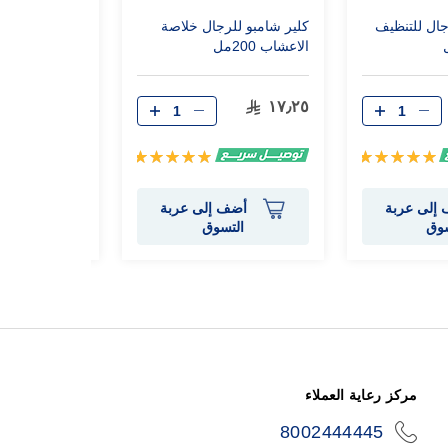
جال للتنظيف
كلير شامبو للرجال خلاصة
كلير شامبو للر
الاعشاب 200مل
الاعشاب 400مل
٢٨٫٧٥
١٧٫٢٥
تقييم:
تقييم:
100%
100%
إلى عربة
أضف إلى عربة
أضف 
سوق
التسوق
الت
مركز رعاية العملاء
8002444445
icon-
phone