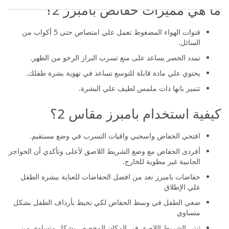
ما هي مميزات حفائض بامبرز 2؟
قنوات الهواء المضغوط تعمل علي امتصاص حتى 5 أكواب من
السائل.
تمدد الخصر يساعد على منع تسرب البراز الرخو من الظهر.
يحتوي علي مادة قابلة للتوسع تساعد في تهوية بشرة طفلك.
تتميز بانها ذات ملمس لطيف علي البشرة.
كيفية استخدام بامبرز مقاس 2؟
افتحي الحفاض واسحبي واقيات التسرب في وضع مستقيم.
أفردى الحفاض مع وضع الشريط اللاصق لأعلى وتأكدي أن الحواجز
الجانبية غير مطوية للخارج.
حفاضات بامبرز تعد من افضل الحفاضات للعناية ببشرة الطفل
علي الإطلاق
ضعي الطفل في وسط الحفاض لكي تحيط بأرداف الطفل بشكل
متساوي
ثبتي الشريط اللاصق في المكان المخصص بشكل متساوي من