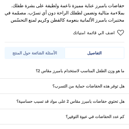
حفاضات بامبرز عناية مميزة ناعمة ولطيفة على بشرة طفلك.
بملاءمة مثالية وتضمن لطفلك الراحة دون أي تسرّب. مصمّمة في
مختبرات بامبرز الألمانية بنعومة كالقطن وكريم لمنع التحسّس
اضف الي قائمة امنياتك
التفاصيل
الأسئلة الشائعة حول المنتج
توفر حفاضات بامبرز متوسط مقاس (2) الراحة وحرية الحركة التي
ما هو وزن الطفل المناسب لاستخدام بامبرز مقاس 2؟
يحتاجها طفلك لينمو بشكل صحي، حيث تعمل تركيبتة الفعالة من خلال ان
تمتص الحشوة المضغوطة ذات التصميم الماسي أكبر كمية من البلل
هل توفر هذه الحفاضات حماية من التسرب؟
طوال الليل ولمدة 12 ساعة، وتحافظ على جفاف بشرة طفلك حتى
الصباح.
هل تحتوي حفاضات بامبرز مقاس 2 على مواد قد تسبب حساسية؟
عدد الحفاضات
كم عدد الحفاضات في عبوة التوفير؟
108 حفاضة.