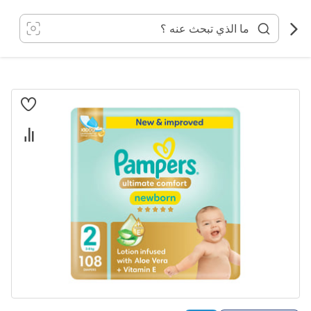
خطي
لى
لمحتوى
انتقل
إلى
النهاية
معرض
الصور