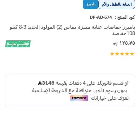
تخطي
بامبرز
العناية بالطفل والأم
إلى
بداية
كود المنتج :
DP-AD-674
معرض
بامبرز حفاضات عناية مميزة مقاس (2) المولود الجديد 3-8 كيلو
الصور
108حفاضة
١٢٥٫٧٥
تقييم:
100
100
% of