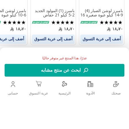
بامبرز لوشن الصبار (4)
بامبرز (1) المولود الجديد
9-14 كيلو عبوة صغيرة 16
2-5 كيلو 21 حفاض
حفاضة
حفاضة
تقييم:
تقييم:
تقييم:
100%
100%
100%
١٨٫٧٠
١٨٫٧٠
١٨٫٧٠
أضف إلى عربة التسوق
أضف إلى عربة التسوق
أضف إلى عربة
عذرًا، هذا المنتج غير متوفر حاليًا
ابحث عن منتج مشابه
صحتك
الأدوية
حسابى
الرئيسية
عربة التسوق