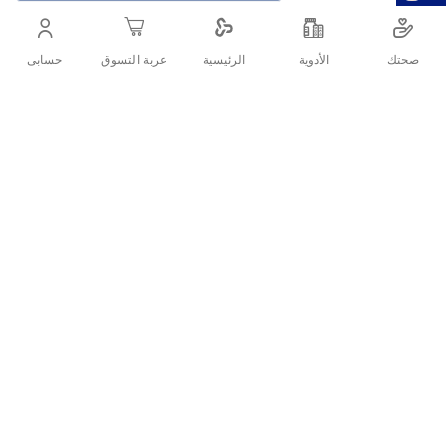
صحتك
الأدوية
حسابى
الرئيسية
عربة التسوق
خامة ناعمة تسمح بمرور الهواء لراحة قصوى
أنشرها :
التفاصيل
الأسئلة الشائعة حول المنتج
بامبرز حفاضات بنطلون مقاس 4 جامبو
ما هو حجم الحفاضة المناسب لطفلي؟
– 84 قطعة
كم مرة يجب تغيير حفاضة طفلي؟
وصف المنتج
كيف أختار المقاس المناسب لحفاضة طفلي؟