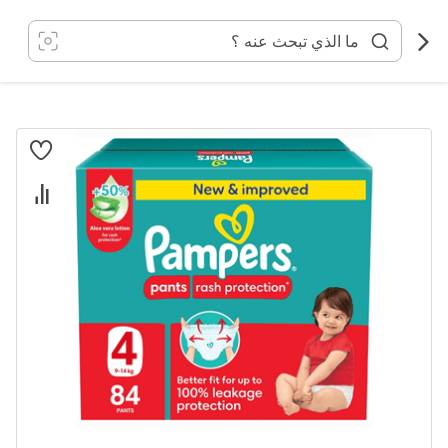
خطي
لى
لمحتوى
انتقل
إلى
النهاية
معرض
الصور