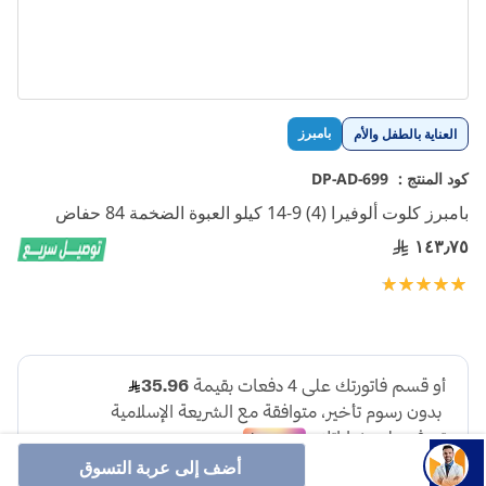
تخطي
بامبرز
العناية بالطفل والأم
إلى
بداية
كود المنتج :
DP-AD-699
معرض
بامبرز كلوت ألوفيرا (4) 9-14 كيلو العبوة الضخمة 84 حفاض
الصور
١٤٣٫٧٥
تقييم:
100
100
% of
أضف إلى عربة التسوق