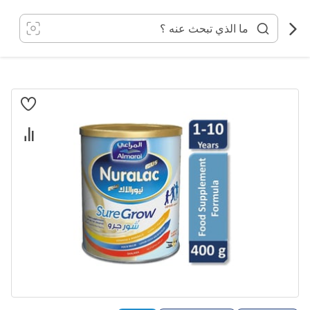
خطي
لى
لمحتوى
انتقل
إلى
النهاية
معرض
الصور