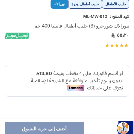
تخطي
نيورالاك
حليب الأطفال
حليب أطفال بودرة
إلى
بداية
كود المنتج :
ML-MW-012
معرض
نيورالاك شورجرو (3) حليب أطفال فانيليا 400 جم
الصور
٥٥٫٢٠
تقييم:
100
100
% of
أضف إلى عربة التسوق
نيورالاك شورجرو (3) حليب أطفال فانيليا 400 جم عبارة عن مزيج من