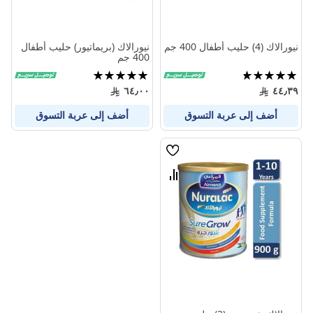
نيورالاك (4) حليب أطفال 400 جم
نيورالاك (بريماتيور) حليب أطفال
400 جم
تقييم:
تقييم:
100%
95%
٦٤٫٠٠
٤٤٫٣٩
أضف إلى عربة التسوق
أضف إلى عربة التسوق
قائمة
الامنيات
قارن
بين
المنتجات