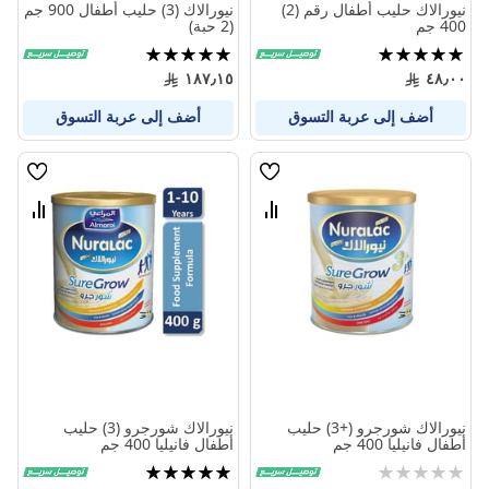
نيورالاك حليب أطفال رقم (2)
نيورالاك (3) حليب أطفال 900 جم
400 جم
(2 حبة)
تقييم:
تقييم:
100%
100%
١٨٧٫١٥
٤٨٫٠٠
أضف إلى عربة التسوق
أضف إلى عربة التسوق
قائمة
قائمة
الامنيات
الامنيا
قارن
قارن
بين
بين
المنتجات
المنتج
نيورالاك شورجرو (+3) حليب
نيورالاك شورجرو (3) حليب
أطفال فانيليا 400 جم
أطفال فانيليا 400 جم
Rating:
تقييم:
100%
0%