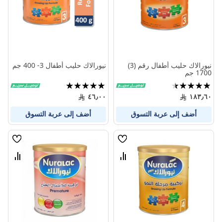
نيورالاك حليب أطفال رقم (3)
نيورالاك حليب أطفال 3- 400 جم
1700 جم
تقييم:
تقييم:
100%
89%
٤٦٫٠٠
١٨٣٫٦٠
أضف إلى عربة التسوق
أضف إلى عربة التسوق
قائمة
قائمة
الامنيات
الامنيا
قارن
قارن
بين
بين
المنتجات
المنتج