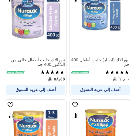
قارن
قارن
بين
بين
المنتجات
المنتج
نيورالاك (ايه ار) حليب أطفال 400
نيورالاك حليب أطفال خالي من
جم
اللاكتوز 400 جم
تقييم:
تقييم:
100%
100%
٥٨٫٤٥
٦٠٫٠٠
أضف إلى عربة التسوق
أضف إلى عربة التسوق
قائمة
قائمة
الامنيات
الامنيا
قارن
قارن
بين
بين
المنتجات
المنتج