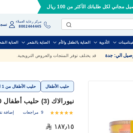
ل مجاني لكل طلباتك الأكثر من 100 ريال
مركز رعاية العملاء
تسجي
8002444445
فيتامينات
الأدوية
العناية بالطفل والأم
العناية بالشعر
العناية الش
وصيل الي
:
جدة
قد يختلف توفر المنتجات والعروض الترويجية.
حليب الأطفال
حليب الأطفال من 1 الي 3 سنوات
نيورالاك (3) حليب أطفال 900 جم (2 حبة)
9
مراجعات
إضافة تق
تقييم:
100
100
% of
١٨٧٫١٥