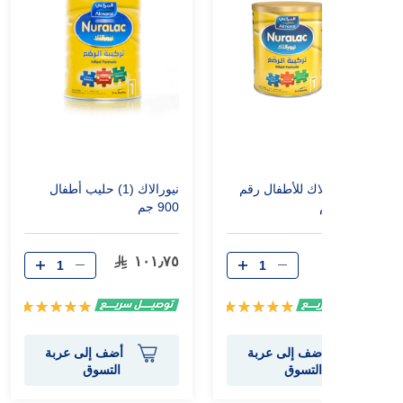
حليب نيورالاك للأطفال رقم
نيورالاك (1) حليب أطفال
(1) 400 جم
900 جم
١٠١٫٧٥
٤٨٫٠٠
تقييم:
تقييم:
100%
100%
أضف إلى عربة
أضف إلى عربة
التسوق
التسوق