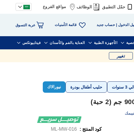
مواقع الفروع
حمّل التطبيق
الوظائف
قائمة الأمنيات
ل الدخول
حساب جديد
عربة التسوق
خصية
الأجهزة الطبية
العناية بالفم والأسنان
فيتابيوتكس
تغيير
نيورالاك
حليب أطفال بودرة
ييمك
كود المنتج :
ML-MW-016