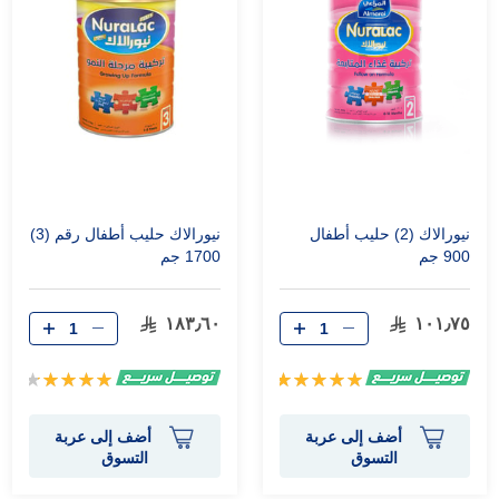
نيورالاك (2) حليب أطفال
نيورالاك حليب أطفال رقم (3)
900 جم
1700 جم
١٨٣٫٦٠
١٠١٫٧٥
تقييم:
تقييم:
89%
100%
أضف إلى عربة
أضف إلى عربة
التسوق
التسوق