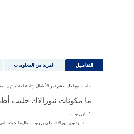
إلى
بداية
معرض
الصور
المزيد من المعلومات
التفاصيل
حليب نيورالاك لدعم نمو الأطفال وتلبية احتياجاتهم الغذا
ما مكونات نيورالاك حليب أطفال رقم 
1. البروتينات:
يحتوي نيورالاك على بروتينات عالية الجودة الت