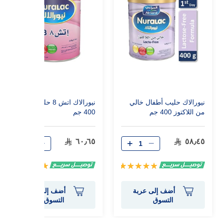
نيورالاك حليب أطفال خالي
نيورالاك اتش 8 حليب أطفال
من اللاكتوز 400 جم
400 جم
٦٠٫٦٥
٥٨٫٤٥
تقييم:
تقييم:
100%
100%
أضف إلى عربة
أضف إلى عربة
التسوق
التسوق