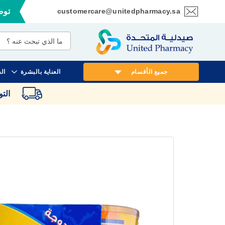
customercare@unitedpharmacy.sa
توصي
تخطي
إلى
المحتوى
جميع الأقسام
العناية بالبشرة
ال
الت
انتقل
إلى
النهاية
معرض
الصور