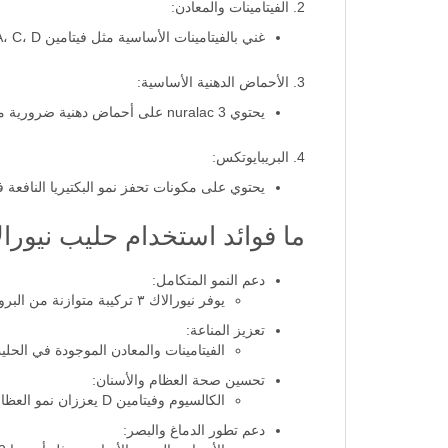
2. الفيتامينات والمعادن:
غني بالفيتامينات الأساسية مثل فيتامين A، C، D، و E، بالإضافة إلى معادن هامة مثل الكالسيوم، الحديد، والزنك، التي تعزز مناعة الطفل وتدعم نمو العظام والأسنان.
3. الأحماض الدهنية الأساسية:
يحتوي nuralac 3 على أحماض دهنية ضرورية مثل أوميجا 3 وأوميجا 6 التي تدعم تطور الدماغ والبصر.
4. البريبايوتكس:
يحتوي على مكونات تحفز نمو البكتيريا النافعة
ما فوائد استخدام حليب نيورا
دعم النمو المتكامل:
يوفر نيورالاك ٣ تركيبة متوازنة من البروتينات والفيتامينات والمعادن التي تدعم النمو المتكامل للطفل.
تعزيز المناعة:
الفيتامينات والمعادن الموجودة في الحل
تحسين صحة العظام والأسنان:
الكالسيوم وفيتامين D يعززان نمو العظام والأسنان بشكل صحي وقوي.
دعم تطور الدماغ والبصر: