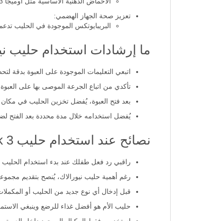
الأحماض الدهنية الأساسية مثل أوميجا 3 وأوميجا 6 تلعب دورًا هامًا في تطور الدماغ والبصر.
تعزيز صحة الجهاز الهضمي:
البريبايوتكس الموجودة في الحليب تدع
ما إرشادات استخدام حليب نيور
اتبعي التعليمات الموجودة على العبوة بدقة لت
تأكدي من اتباع الجرعة الموصى بها على العبو
بعد فتح العبوة، يُفضل تخزين الحليب في مكان 
يُفضل استخدامه خلال مدة محددة بعد الفتح لض
نصائح عند استخدام حليب nuralac milk 3:
راقبي رد فعل طفلك عند بدء استخدام الحليب ا
رغم أهمية حليب نيورالاك، يُنصح بتقديم مجمو
قبل إدخال أي نوع جديد من الحليب أو المكملات
حليب الأم هو أفضل غذاء للرضع وينبغي الاستمر