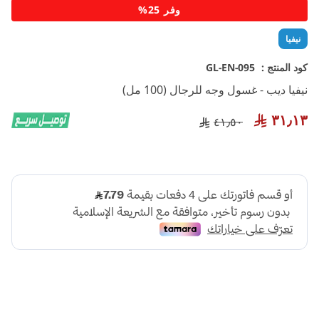
تخطي
وفر 25%
إلى
بداية
نيفيا
معرض
الصور
كود المنتج :
GL-EN-095
نيفيا ديب - غسول وجه للرجال (100 مل)
٣١٫١٣
٤١٫٥٠