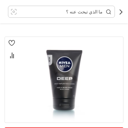
خطي
لى
لمحتوى
انتقل
إلى
النهاية
معرض
الصور