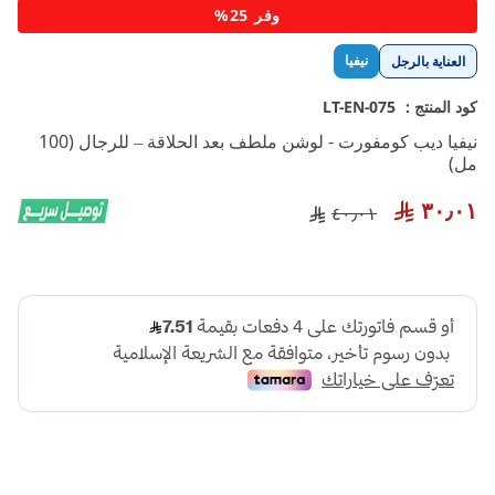
تخطي
وفر 25%
إلى
بداية
نيفيا
العناية بالرجل
معرض
الصور
كود المنتج :
LT-EN-075
نيفيا ديب كومفورت - لوشن ملطف بعد الحلاقة – للرجال (100
مل)
٣٠٫٠١
٤٠٫٠١