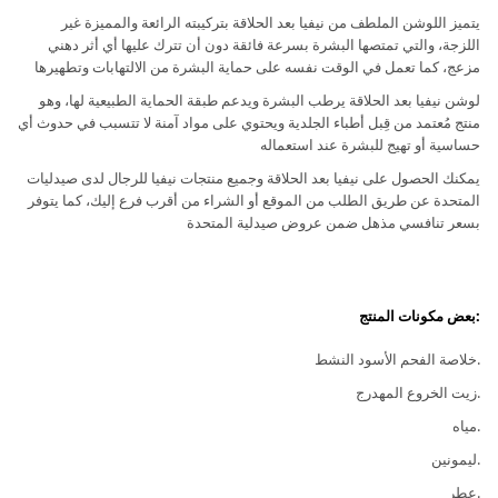
يتميز اللوشن الملطف من نيفيا بعد الحلاقة بتركيبته الرائعة والمميزة غير
اللزجة، والتي تمتصها البشرة بسرعة فائقة دون أن تترك عليها أي أثر دهني
مزعج، كما تعمل في الوقت نفسه على حماية البشرة من الالتهابات وتطهيرها
لوشن نيفيا بعد الحلاقة يرطب البشرة ويدعم طبقة الحماية الطبيعية لها، وهو
منتج مُعتمد من قِبل أطباء الجلدية ويحتوي على مواد آمنة لا تتسبب في حدوث أي
حساسية أو تهيج للبشرة عند استعماله
يمكنك الحصول على نيفيا بعد الحلاقة وجميع منتجات نيفيا للرجال لدى صيدليات
المتحدة عن طريق الطلب من الموقع أو الشراء من أقرب فرع إليك، كما يتوفر
بسعر تنافسي مذهل ضمن عروض صيدلية المتحدة
:بعض مكونات المنتج
.خلاصة الفحم الأسود النشط
.زيت الخروع المهدرج
.مياه
.ليمونين
.عطر