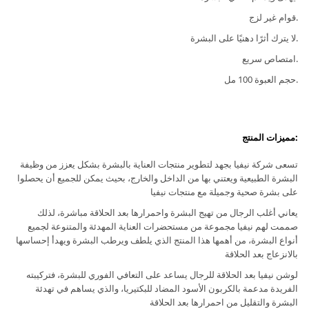
.قوام غير لزج
.لا يترك أثرًا دهنيًا على البشرة
.امتصاص سريع
.حجم العبوة 100 مل
:مميزات المنتج
تسعى شركة نيفيا بجهد لتطوير منتجات العناية بالبشرة بشكل يعزز من وظيفة
البشرة الطبيعية ويعتني بها من الداخل والخارج، بحيث يمكن للجميع أن يحصلوا
على بشرة صحية وجميلة مع منتجات نيفيا
يعاني أغلب الرجال من تهيج البشرة واحمرارها بعد الحلاقة مباشرة، لذلك
صممت لهم نيفيا مجموعة من مستحضرات العناية المهدئة والمتنوعة لجميع
أنواع البشرة، من أهمها هذا المنتج الذي يلطف ويرطب البشرة ويهدأ إحساسها
بالانزعاج بعد الحلاقة
لوشن نيفيا بعد الحلاقة للرجال يساعد على التعافي الفوري للبشرة، فتركيبته
الفريدة مدعمة بالكربون الأسود المضاد للبكتيريا، والذي يساهم في تهدئة
البشرة والتقليل من احمرارها بعد الحلاقة