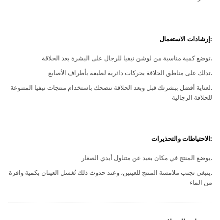
:إرشادات الاستعمال
.توضع كمية مناسبة من لوشن نيفيا للرجال على البشرة بعد الحلاقة
.تدلك على مناطق الحلاقة بحركات دائرية لطيفة بأطراف الأصابع
.لعناية أفضل ببشرتك قبل وبعد الحلاقة ننصحك باستخدام منتجات نيفيا المتنوعة
للحلاقة الرجالية
:الاحتياطات والتحذيرات
.يوضع المنتج في مكان بعيد عن متناول أيدي الصغار
.ينبغي تجنب ملامسة المنتج للعينين، وعند حدوث ذلك تُغسل العينان بكمية وافرة
من الماء