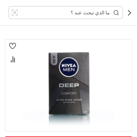
خطي
لى
لمحتوى
انتقل
إلى
النهاية
معرض
الصور