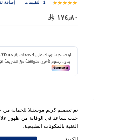
1
التقييمات
إضافة تق
تقييم:
100
100
% of
١٧٤٫٨٠
تم تصميم كريم موستيلا للحماية من عل
حيث يساعد في الوقاية من ظهور علاما
الغنية بالمكونات الطبيعية.
الكمية