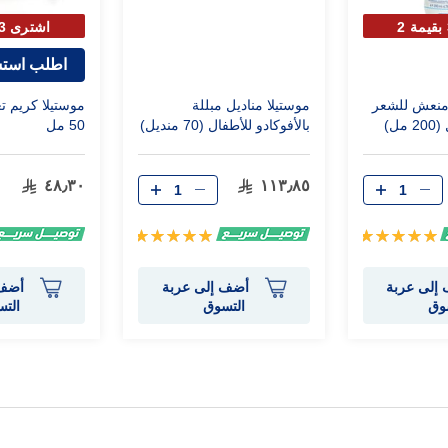
اشترى 3 بقيمة 2
اطلب استش
منعش للشعر
موستيلا مناديل مبللة
موستيلا كريم ت
ل)
بالأفوكادو للأطفال (70 منديل)
50 مل
٤٨٫٣٠
١١٣٫٨٥
تقييم:
تقييم:
100%
100%
إلى عربة
أضف إلى عربة
أضف 
وق
التسوق
الت