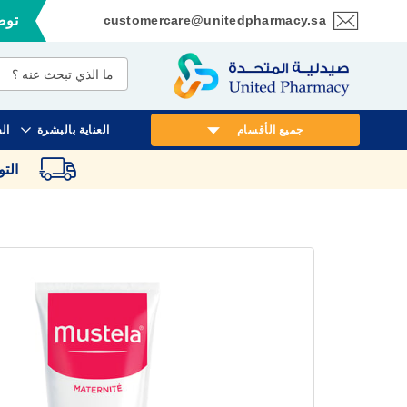
customercare@unitedpharmacy.sa
توصي
تخطي
إلى
المحتوى
جميع الأقسام
العناية بالبشرة
ال
الت
انتقل
إلى
النهاية
معرض
الصور