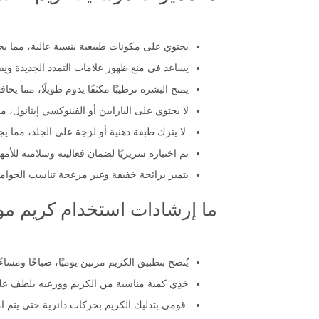
يحتوي على مكونات طبيعية بنسبة عالية، مما يجعله
يساعد في منع ظهور علامات التمدد الجديدة ويق
يمنح البشرة ترطيبًا مكثفًا يدوم طويلًا، مما يحا
لا يحتوي على البارابين أو الفينوكسي إيثانول، م
لا يترك طبقة دهنية أو لزجة على الجلد، مما يجع
تم اختباره سريريًا لضمان فعاليته وسلامته للأ
يتميز برائحة خفيفة وغير مزعجة تناسب الحوام
ما إرشادات استخدام كريم موس
يُنصح بتطبيق الكريم مرتين يوميًا، صباحًا ومسا
خذِي كمية مناسبة من الكريم ووزعيه بلطف على
قومي بتدليك الكريم بحركات دائرية حتى يتم ا