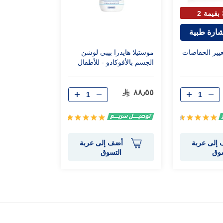
ارة طبية
غيير الحفاضات
موستيلا هايدرا بيبي لوشن
الجسم بالأفوكادو - للأطفال
(300 مل)
٨٨٫٥٥
تقييم:
تقييم:
100%
94%
إلى عربة
أضف إلى عربة
سوق
التسوق