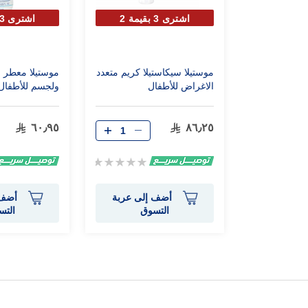
اشترى 3 بقيمة 2
اشترى 3 بقيمة 2
موستيلا سيكاستيلا كريم متعدد
موستيلا معطر 
الاغراض للأطفال
ولجسم للأطفال (200 م
٦٠٫٩٥
٨٦٫٢٥
Rating:
0%
أضف إلى عربة
أضف 
التسوق
التس