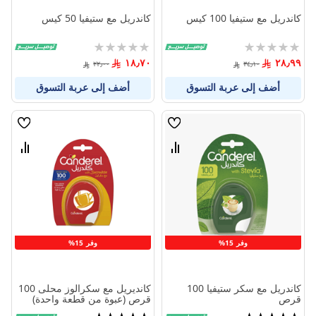
كاندريل مع ستيفيا 100 كيس
كاندريل مع ستيفيا 50 كيس
Rating:
Rating:
0%
0%
١٨٫٧٠
٢٨٫٩٩
٢٢٫٠٠
٣٤٫١٠
أضف إلى عربة التسوق
أضف إلى عربة التسوق
قائمة
قائمة
الامنيات
الامنيا
قارن
قارن
بين
بين
المنتجات
المنتج
وفر 15%
وفر 15%
كاندريل مع سكر ستيفيا 100
كانديريل مع سكرالوز محلى 100
قرص
قرص (عبوة من قطعة واحدة)
تقييم:
تقييم: