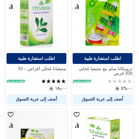
الامنيات
الامنيا
قارن
قارن
بين
بين
المنتجات
المنتج
اطلب استشارة طبية
اطلب استشارة طبية
تروبيكانا سلم مع ستيفيا مُحلي
ستيفيانا مُحلّي أقراص – 50
300 قرص
Rating:
تقييم:
100%
0%
١٨٫٠٠
٤٩٫٠٠
أضف إلى عربة التسوق
أضف إلى عربة التسوق
قائمة
قائمة
الامنيات
الامنيا
قارن
قارن
بين
بين