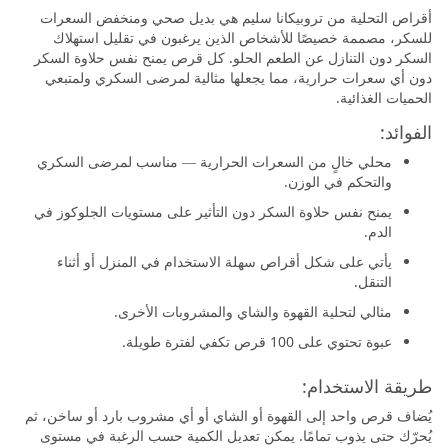
أقراص التحلية من تروبيكانا سليم هي بديل صحي ومنخفض السعرات
للسكر، مصممة خصيصًا للأشخاص الذين يرغبون في تقليل استهلاك
السكر دون التنازل عن الطعم الحلو. كل قرص يمنح نفس حلاوة السكر
دون أي سعرات حرارية، مما يجعلها مثالية لمرضى السكري ولمتبعي
الحميات الغذائية.
الفوائد:
محلي خالٍ من السعرات الحرارية — مناسب لمرضى السكري
والتحكم في الوزن.
يمنح نفس حلاوة السكر دون التأثير على مستويات الجلوكوز في
الدم.
يأتي على شكل أقراص سهلة الاستخدام في المنزل أو أثناء
التنقل.
مثالي لتحلية القهوة والشاي والمشروبات الأخرى.
عبوة تحتوي على 100 قرص تكفي لفترة طويلة.
طريقة الاستخدام:
يُضاف قرص واحد إلى القهوة أو الشاي أو أي مشروب بارد أو ساخن، ثم
يُحرّك حتى يذوب تمامًا. يمكن تعديل الكمية حسب الرغبة في مستوى