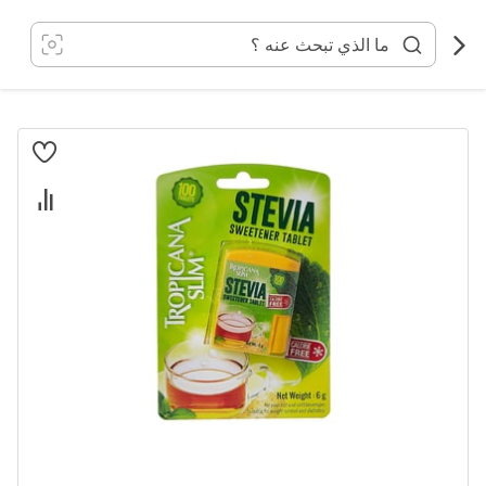
خطي
لى
لمحتوى
انتقل
إلى
النهاية
معرض
الصور