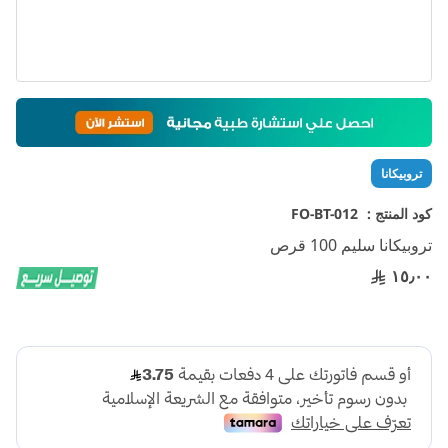
تخطي
إلى
بداية
معرض
تروبيكانا
الصور
كود المنتج :
FO-BT-012
تروبيكانا سليم 100 قرص
١٥٫٠٠