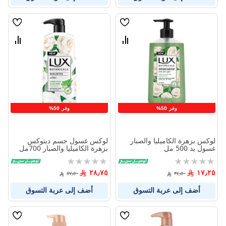
قائمة
قائمة
الامنيات
الامنيا
قارن
قارن
بين
بين
المنتجات
المنتج
وفر 50%
وفر 50%
لوكس بزهرة الكاميليا والصبار
لوكس غسول جسم ديتوكس
غسول يد 500 مل
بزهرة الكاميليا والصبار 700مل
Rating:
Rating:
0%
0%
٢٨٫٧٥
١٧٫٢٥
٥٧٫٥٠
٣٤٫٥٠
أضف إلى عربة التسوق
أضف إلى عربة التسوق
قائمة
قائمة