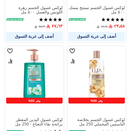
لوكس غسول الجسم تمبتنج مسك
لوكس غسول الجسم زهرة
٥٠٠ مل
اللوتس والعسل ٥٠٠ مل
تقييم:
تقييم:
100%
95%
٢٧٫٦٣
٢٣٫٥٨
٥٥٫٢٦
٤٧٫١٥
أضف إلى عربة التسوق
أضف إلى عربة التسوق
قائمة
قائمة
الامنيات
الامنيا
قارن
قارن
بين
بين
المنتجات
المنتج
وفر 50%
وفر 50%
لوكس غسول الجسم بخلاصة
لوكس غسول اليدين المعطر
الياسمين المخملي 250 مل
برائحة نقاء النعناع - 250 مل
Rating:
تقييم: