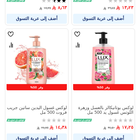
50%
0%
٨٫٦٣
١٣٫٢٣
١٧٫٢٥
٢٦٫٤٥
أضف إلى عربة التسوق
أضف إلى عربة التسوق
قائمة
قائمة
الامنيات
الامنيا
قارن
قارن
بين
بين
المنتجات
المنتج
وفر 50%
وفر 50%
لوكس بوتانيكالز بالعسل وزهرة
لوكس غسول اليدين ساتين جريب
اللوتس غسول يد 500 مل
فروت 500 مل
Rating:
Rating:
0%
0%
١٤٫٣٨
١٧٫٢٥
٢٨٫٧٥
٣٤٫٥٠
أضف إلى عربة التسوق
أضف إلى عربة التسوق