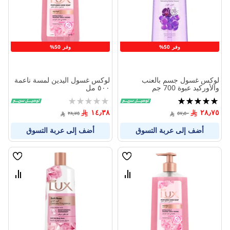
المنتجات
المنتج
وفر 50%
وفر 50%
لوكس غسول جسم بالعنب
لوكس غسول اليدين لمسة ناعمة
والأوركيد عبوة 700 جم
٥٠٠ مل
تقييم:
Rating:
0%
100%
١٤٫٣٨
٢٨٫٧٥
٢٨٫٧٥
٥٧٫٥٠
أضف إلى عربة التسوق
أضف إلى عربة التسوق
قائمة
قائمة
الامنيات
الامنيا
قارن
قارن
بين
بين
المنتجات
المنتج