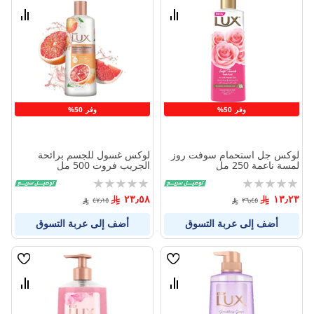
الامنيات
الامنيا
قارن
قارن
بين
بين
المنتجات
المنتج
وفر 50%
وفر 50%
لوكس جل استحمام سوفت روز
لوكس غسول للجسم برائحة
لمسة ناعمة 250 مل
الجريب فروت 500 مل
Rating:
Rating:
0%
0%
٢٣٫٥٨
١٣٫٢٣
٤٧٫١٥
٢٦٫٤٥
أضف إلى عربة التسوق
أضف إلى عربة التسوق
قائمة
قائمة
الامنيات
الامنيا
قارن
قارن
بين
بين