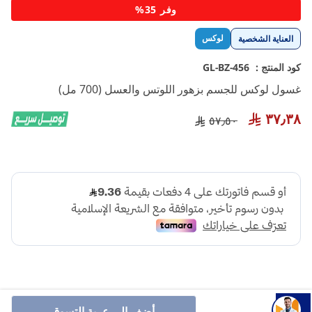
تخطي
وفر 35%
إلى
بداية
لوكس
العناية الشخصية
معرض
الصور
كود المنتج :
GL-BZ-456
غسول لوكس للجسم بزهور اللوتس والعسل (700 مل)
٣٧٫٣٨
٥٧٫٥٠
أضف إلى عربة التسوق