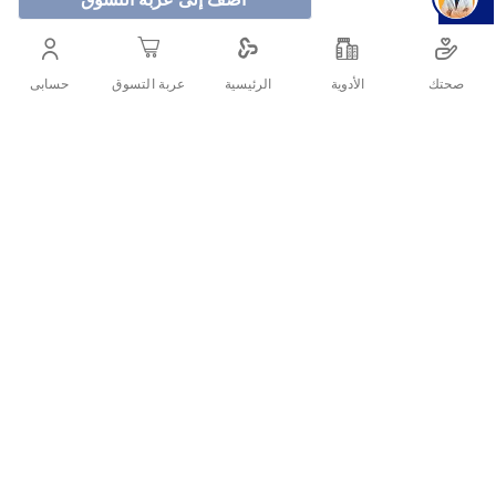
لوكس غسول استحمام بخلاصة زهرة اللوتس والعسل 700 مل
يمنحك تنظيفًا لطيفًا مع ترطيب غني بفضل العسل الطبيعي
صحتك
الأدوية
حسابى
الرئيسية
عربة التسوق
بتركيبة نباتية خالية من البارابين بعطر زهري فاخر يدوم طويلاً
لبشرة ناعمة ومشرقة طوال اليوم.
أنشرها :
التفاصيل
لوكس غسول استحمام بخلاصة زهرة اللوتس والعسل 700 مل هو غسول
استحمام فاخر يمنحك تجربة تنظيف لطيفة مع ترطيب غني ورائحة زهرية
جذابة تدوم طويلاً كما ان غسول لوكس هو جل للاستحمام ينظف ويرطب
بشرة جسمك بالعسل المغذي ورائحة زهرة اللوتس الفاتنة.
مواصفات لوكس غسول استحمام