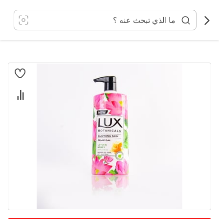
خطي
لى
لمحتوى
انتقل
إلى
النهاية
معرض
الصور