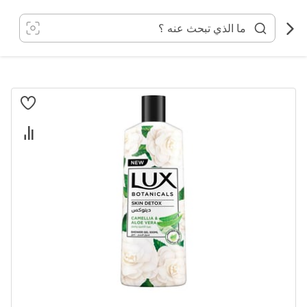
خطي
لى
لمحتوى
انتقل
إلى
النهاية
معرض
الصور