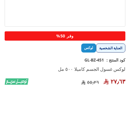
تخطي
وفر 50%
إلى
بداية
لوكس
العناية الشخصية
معرض
الصور
كود المنتج :
GL-BZ-451
لوكس غسول الجسم كاميلا ٥٠٠ مل
٢٧٫٦٣
٥٥٫٢٦