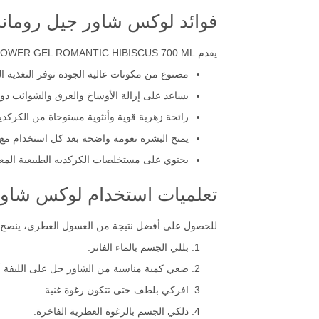
فوائد لوكس شاور جيل رومانسية ال
يقدم LUX SHOWER GEL ROMANTIC HIBISCUS 700 ML فوائد متعددة تجمع بين العناية الطبية بالبشرة والرفاهية العطرية.
مصنوع من مكونات عالية الجودة توفر التغذية الت
يساعد على إزالة الأوساخ والعرق والشوائب د
رائحة زهرية قوية وأنثوية مستوحاة من الكركدية
يمنح البشرة نعومة واضحة بعد كل استخدام مع ا
يحتوي على مستخلصات الكركديه الطبيعية المعرو
تعلميات استخدام لوكس شاور جيل
للحصول على أفضل نتيجة من الغسول العطري، ينصح بات
بللي الجسم بالماء الفاتر.
ضعي كمية مناسبة من الشاور جل على الليفة أو 
افركي بلطف حتى تتكون رغوة غنية.
دلكي الجسم بالرغوة العطرية الفاخرة.