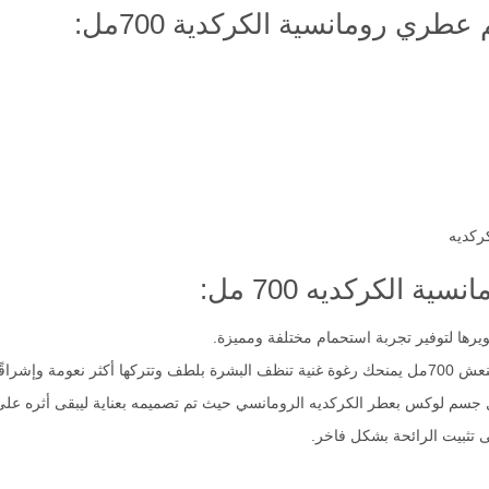
 رومانسية الكركدية 700مل:
ركديه
الكركديه 700 مل:
يرها لتوفير تجربة استحمام مختلفة ومميزة.
ة وإشراقًا.
جسم لوكس بعطر الكركديه الرومانسي حيث تم تصميمه بعناية ليبقى أثره على 
 تثبيت الرائحة بشكل فاخر.