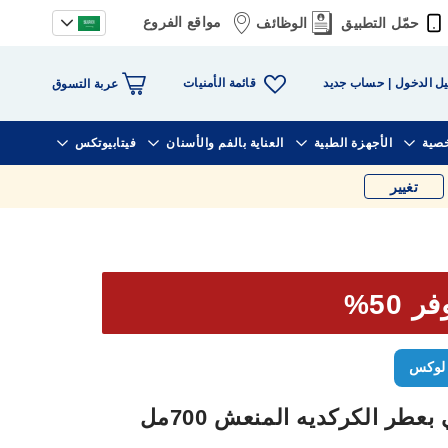
مواقع الفروع
حمّل التطبيق
الوظائف
قائمة الأمنيات
ل الدخول
حساب جديد
عربة التسوق
خصية
الأجهزة الطبية
العناية بالفم والأسنان
فيتابيوتكس
تغيير
ر 50%
لوكس
ر الكركديه المنعش 700مل