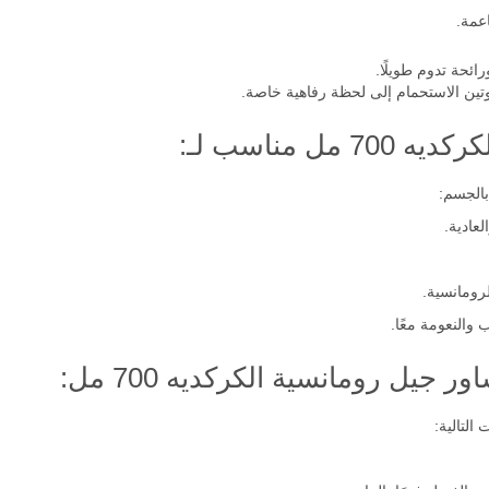
عمة.
ئحة تدوم طويلًا.
 مناسب لـ:
بالجسم:
عادية.
رومانسية.
والنعومة معًا.
يل رومانسية الكركديه 700 مل:
لتالية: