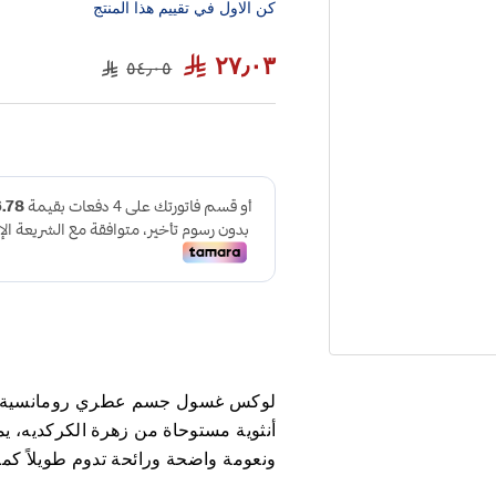
كن الاول في تقييم هذا المنتج
٢٧٫٠٣
٥٤٫٠٥
أنثوية مستوحاة من زهرة الكركديه، 
ونعومة واضحة ورائحة تدوم طويلاً كما