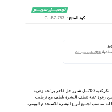
كود المنتج :
GL-BZ-783
لوكس غسول جسم عطري رومانسية الكركدية 700مل شاور جل فاخر برائحة زهرية
يمنح رغوة غنية تنظف البشرة بلطف مع ترطيب
 انه مناسب لجميع أنواع البشرة للاستخدام اليومي.