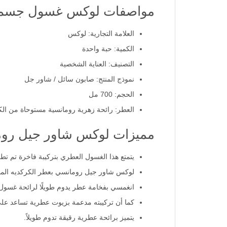
مواصفات لوكس غسول جسم عطري
العلامة التجارية: لوكس
الكمية: حبة واحدة
التصنيف: العناية الشخصية
نموذج المنتج: صابون سائل / شاور جل
الحجم: 700 مل
العطر: رائحة زهرية رومانسية مستوحاة من الك
مميزات لوكس شاور جيل رومانسية 
يتمتع هذا الغسول العطري بتركيبة فاخرة تم تطو
لوكس شاور جيل رومانسي بعطر الكركديه المنعش 700مل يمنحك رغوة غنية تنظف البشرة بلطف وتتركها أكثر نعوم
انغمسي بفخامة عطر يدوم طويلًا لرائحة غسول 
كما أن تركيبته مدعمة بزيوت عطرية تساعد على
يتميز برائحة عطرية رقيقة تدوم طويلاً.