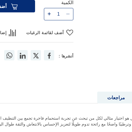
الكمية
أضف
أضف لقائمة الرغبات
إضاف
أنشرها :
مراجعات
س غسول جسم عطري رومانسية الكركدية 700مل هو اختيار مثالي لكل من تبحث عن تجربة استحمام فاخرة تجم
ترطيبًا واضحًا مع رائحة تدوم طويلًا لتعزيز الإحساس بالانتعاش والثقة طوال الي