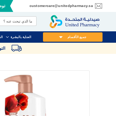
customercare@unitedpharmacy.sa
توصي
تخطي
إلى
المحتوى
جميع الأقسام
العناية بالبشرة
ال
الت
انتقل
إلى
النهاية
معرض
الصور