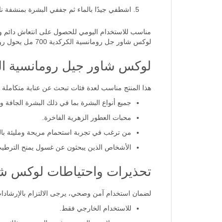
اشطفي جيدًا بالماء ثم جففي البشرة بمنشفة نا
مناسب للاستخدام اليومي للحصول على انتعاش دائم ورا
لوكس شاور جل رومانسية الكركدية 700 مل يحول روتين الاستحمام إلى لحظة رفاهية خاصة.
لوكس شاور جيل رومانسية الكركديه 700 مل
هذا المنتج مناسب لعدة فئات تبحث عن عناية متكاملة 
جميع أنواع البشرة بما في ذلك البشرة الجافة وال
محبات العطور الزهرية الفاخرة.
من ترغب في تجربة استحمام مريحة ومليئة بال
الأشخاص الذين يبحثون عن غسول يمنح الترطيب 
تحذيرات واحتياطات لوكس شاور ج
لضمان استخدام آمن وصحي، يرجى الالتزام بالإرشادات ا
للاستخدام الخارجي فقط.