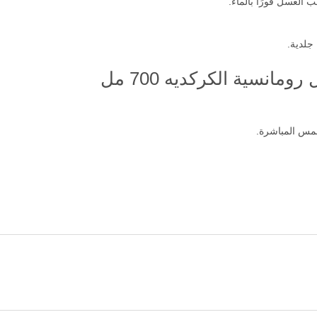
الغسل فورًا بالماء.
جلدية.
نسية الكركديه 700 مل
مس المباشرة.