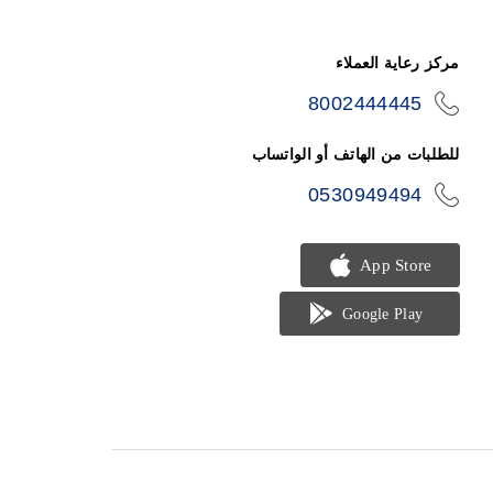
مركز رعاية العملاء
8002444445
icon-
phone
للطلبات من الهاتف أو الواتساب
0530949494
icon-
phone