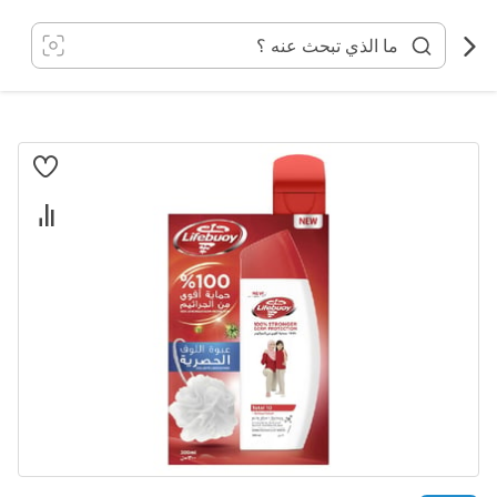
خطي
لى
لمحتوى
انتقل
إلى
النهاية
معرض
الصور