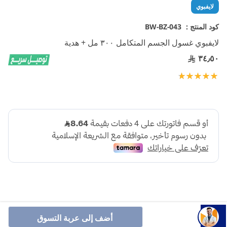
تخطي
لايفبوي
إلى
بداية
كود المنتج :
BW-BZ-043
معرض
لايفبوي غسول الجسم المتكامل ٣٠٠ مل + هدية
الصور
٣٤٫٥٠
تقييم:
100
100
% of
أضف إلى عربة التسوق
لايفبوي غسول الجسم المتكامل 300 مل + ليفة، يمنح حماية