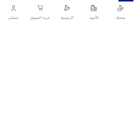
100٪ ضد الجراثيم وبشرة نظيفة وناعمة لجميع أفراد العائلة.
صحتك
الأدوية
حسابى
الرئيسية
عربة التسوق
أنشرها :
التفاصيل
لايفبوي غسول الجسم المتكامل ٣٠٠ مل + هدية هو الحل المثالي للحصول
على نظافة كاملة وحماية مضاعفة ضد الجراثيم حيث يقدّم حماية 100٪
من الجراثيم، مع ملمس ناعم ومنعش للبشرة لجميع أفراد الأسرة.
ما مميزات وفوائد لايفبوي غسول
للجسم
لايفبوي غسول جسم العناية 300 مل + ليفة مستخلص من مكونات
طبيعية 100٪ لتوفير حماية آمنة وفعّالة.
رغوة غنية تتغلغل في أعماق المسام لإزالة الأوساخ والشوائب