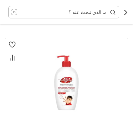
خطي
لى
لمحتوى
انتقل
إلى
النهاية
معرض
الصور