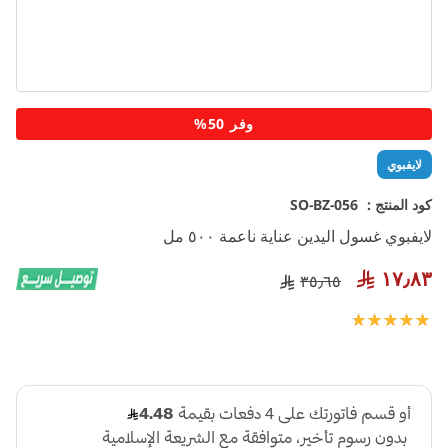
تخطي
وفر 50%
إلى
بداية
لايفبوي
معرض
الصور
كود المنتج :
SO-BZ-056
لايفبوي غسول اليدين عناية ناعمة ٥٠٠ مل
١٧٫٨٣
٣٥٫٦٥
تقييم:
100
100
% of