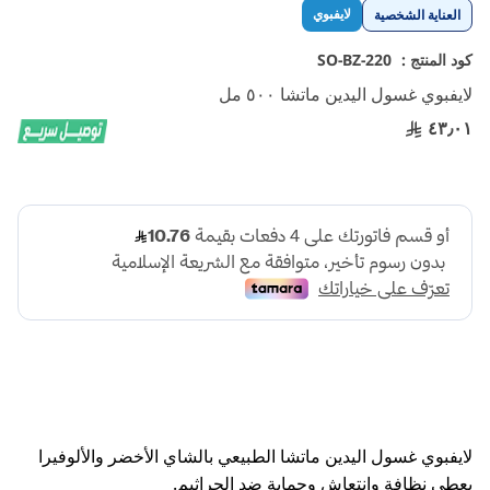
تخطي
لايفبوي
العناية الشخصية
إلى
بداية
كود المنتج :
SO-BZ-220
معرض
لايفبوي غسول اليدين ماتشا ٥٠٠ مل
الصور
٤٣٫٠١
لايفبوي غسول اليدين ماتشا الطبيعي بالشاي الأخضر والألوفيرا
يعطي نظافة وانتعاش وحماية ضد الجراثيم.