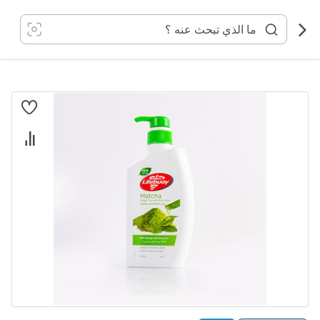
خطي
لى
لمحتوى
انتقل
إلى
النهاية
معرض
الصور