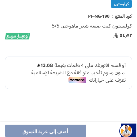
تخطي
كوليستون
إلى
بداية
كود المنتج :
PF-NG-190
معرض
كوليستون كيت صبغة شعر ماهوجنى 5/5
الصور
٥٤٫٧٢
احصلي على لون غني بعمق ويدوم حتى 8 أسابيع مع مجموعة
أضف إلى عربة التسوق
الكريم الملون الغني من كولستون.