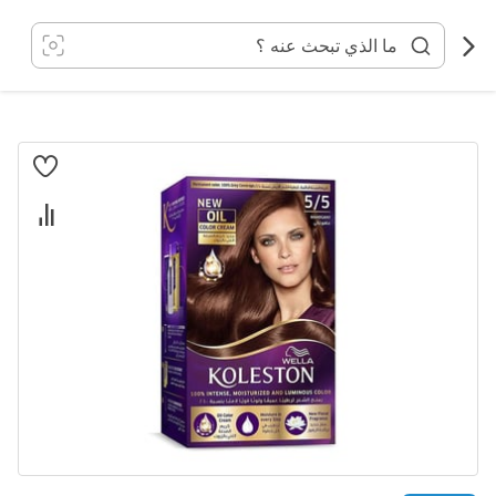
خطي
لى
لمحتوى
انتقل
إلى
النهاية
معرض
الصور