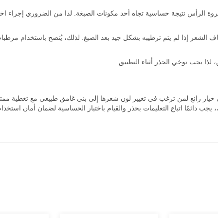
 الرأس نتيجة حساسية تجاه أحد مكونات الصبغة. لذا من الضروري إجراء اختب
 الشعر إذا لم يتم ترطيبه بشكل جيد بعد الصبغ. لذلك، يُنصح باستخدام مرطب
 لذا يجب توخي الحذر أثناء التطبيق.
تون انتنس صبغة شعر كستنائى غامق 303/4 هي خيار رائع لمن ترغب في تغيير لون شعرها إلى بني غامق طبيعي 
، يجب دائمًا اتباع التعليمات بحذر والقيام باختبار الحساسية لضمان أمان استخدا