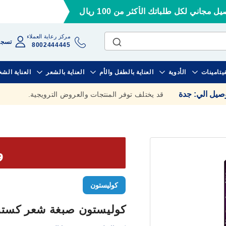
ل مجاني لكل طلباتك الأكثر من 100 ريال
مركز رعاية العملاء
تسجي
8002444445
فيتامينات
الأدوية
العناية بالطفل والأم
العناية بالشعر
العناية الش
وصيل الي
:
جدة
قد يختلف توفر المنتجات والعروض الترويجية.
وف
كوليستون
كوليستون صبغة شعر كستنائى 