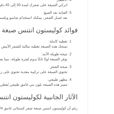
اتركي الصبغة على شعرك لمدة 30 إلى 45 دقيقة حسب درجة اللون المطلوبة، ثم اغسلي شعرك جيدًا بالماء الفاتر.
العناية بعد الصبغ:
بعد غسل الشعر، يمكنك استخدام شامبو وبلسم خ
فوائد كوليستون انتنس صبغة شعر
تغطية كاملة:
تمنحك هذه الصبغة تغطية مثالية للشعر الأبيض أ
نتيجة طويلة الأمد:
توفر الصبغة لونًا ثابتًا يدوم لفترة طويلة، مما ي
صحة الشعر:
تحتوي الصبغة على تركيبة مغذية تحتوي على ز
مظهر طبيعي:
تتميز هذه الصبغة بلون بني غامق طبيعي يُعطي مظه
الآثار الجانبية لكوليستون انتن
رغم أن كوليستون انتنس صبغة شعر كستنائى غامق 303/4 تعتبر آمنة بشكل عام، إلا أن هناك بعض الآثار الجانبية التي قد تحدث في بعض الحالات، مثل: