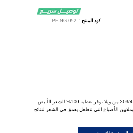
كود المنتج :
PF-NG-052
كوليستون صبغة شعر كستنائي غامق 303/4 من ويلا توفر تغطية 100% للشعر الأبيض
 أسابيع، معزز بملايين الأصباغ التي تتغلغل بعمق في الشعر لنتائج