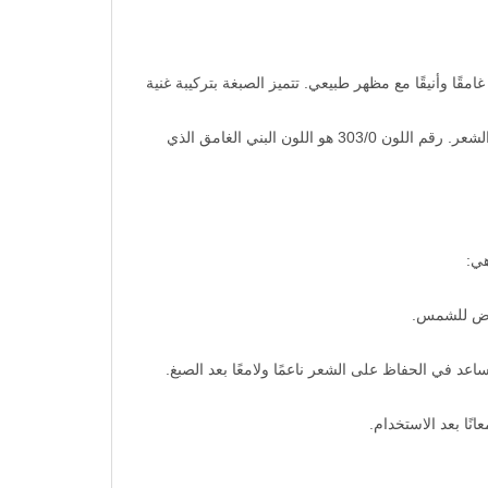
فر لونًا بنيًا غامقًا وأنيقًا مع مظهر طبيعي. تتميز الصبغة بتركيبة غنية
تُعتبر كوليستون من العلامات التجارية الشهيرة التي تمتاز بجودتها العالية، حيث تعمل على تقديم ألوان شعر مميزة ومثالية لجميع أنواع الشعر. رقم اللون 303/0 هو اللون البني الغامق الذي
تعرض للشمس.
عد في الحفاظ على الشعر ناعمًا ولامعًا بعد الصبغ.
ًا بعد الاستخدام.