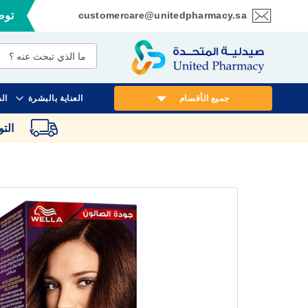
customercare@unitedpharmacy.sa
توصي
تخطي
إلى
المحتوى
جميع الأقسام
العناية بالبشرة
ال
الت
انتقل
إلى
النهاية
معرض
الصور