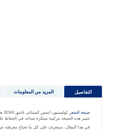
إلى
بداية
معرض
الصور
المزيد من المعلومات
التفاصيل
صبغة الشعر
كول
تتميز هذه الصبغة بتركيبة مبتكرة تساعد في الحفاظ على ص
في هذا المقال، سنتعرف على كل ما تحتاج معرفته عن كوليستون انتنس صبغة شعر كستنائى غامق 4