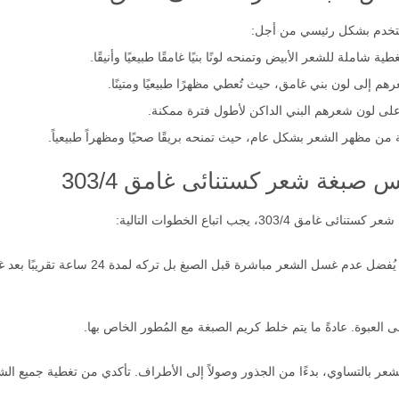
 شاملة للشعر الأبيض وتمنحه لونًا بنيًا غامقًا طبيعيًا وأنيقًا.
هم إلى لون بني غامق، حيث تُعطي مظهرًا طبيعيًا ومتينًا.
لى لون شعرهم البني الداكن لأطول فترة ممكنة.
ن مظهر الشعر بشكل عام، حيث تمنحه بريقًا صحيًا ومظهراً طبيعياً.
 صبغة شعر كستنائى غامق 303/4
 يجب اتباع الخطوات التالية:
قبل الصبغ، تأكدي من أن شعرك نظيف وجاف. 
لعبوة. عادةً ما يتم خلط كريم الصبغة مع المُطور الخاص بها.
ر بالتساوي، بدءًا من الجذور وصولاً إلى الأطراف. تأكدي من تغطية جميع الشع