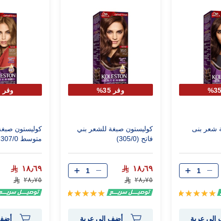
وفر 35%
وفر 35%
 شعر بنى
كوليستون صبغة للشعر بني
كوليستون صبغة
فاتح (305/0)
متوسط 307/0
١٨٫٦٩
١٨٫٦٩
٢٨٫٧٥
٢٨٫٧٥
تقييم:
تقييم:
100%
100%
إلى عربة
أضف إلى عربة
أضف 