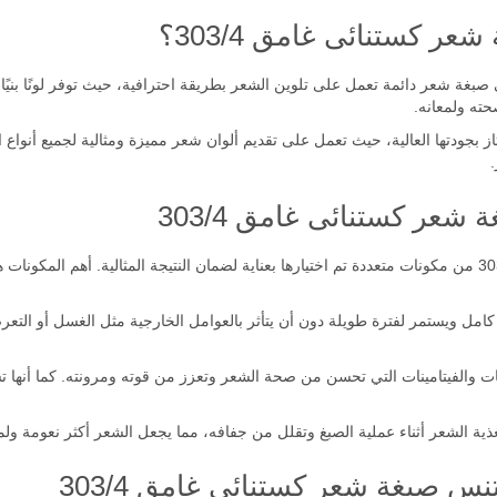
 كستنائى غامق 303/4؟
تون انتنس صبغة شعر كستنائى غامق 303/4 هي صبغة شعر دائمة تعمل على تلوين الشعر بطريقة احترافية، حيث تو
ته ولمعانه.
عر كستنائى غامق 303/4
ل كامل ويستمر لفترة طويلة دون أن يتأثر بالعوامل الخارجية مثل الغسل أو ال
 والفيتامينات التي تحسن من صحة الشعر وتعزز من قوته ومرونته. كما أنها تسا
ية الشعر أثناء عملية الصبغ وتقلل من جفافه، مما يجعل الشعر أكثر نعومة ولمعان
س صبغة شعر كستنائى غامق 303/4