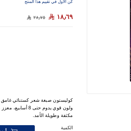
كن الاول في تقييم هذا المنتج
١٨٫٦٩
٢٨٫٧٥
ولون قوي يدوم حتى 8
مكثفة وطويلة الأمد.
الكمية