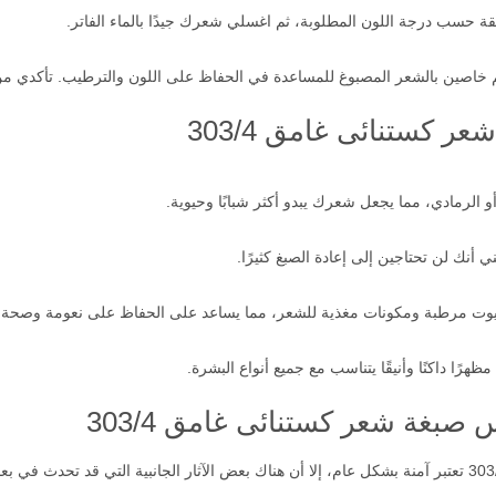
اصين بالشعر المصبوغ للمساعدة في الحفاظ على اللون والترطيب. تأكدي من ات
 كستنائى غامق 303/4
و الرمادي، مما يجعل شعرك يبدو أكثر شبابًا وحيوية.
عني أنك لن تحتاجين إلى إعادة الصبغ كثيرًا.
يوت مرطبة ومكونات مغذية للشعر، مما يساعد على الحفاظ على نعومة وصحة ا
رًا داكنًا وأنيقًا يتناسب مع جميع أنواع البشرة.
س صبغة شعر كستنائى غامق 303/4