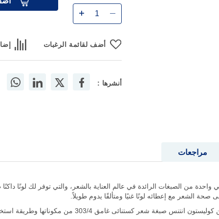
أضف
أضف لقائمة الرغبات
إضاف
أنشرها :
مراجعات
يستون انتنس كستنائى غامق 303/4 هي واحدة من الصبغات الرائدة في عالم العناية بالشعر، والتي توفر لك ل
حة الشعر مع إعطائه لونًا غنيًا ومتألقًا يدوم طويلاً.
303/ من مكوناتها وطريقة استخدامها إلى فوائدها وآثارها الجانبية المحتملة.